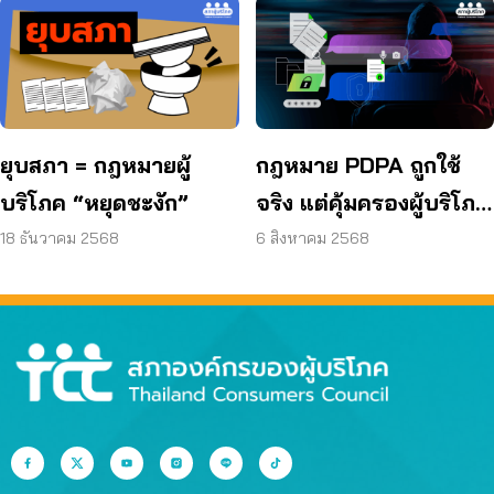
ยุบสภา = กฎหมายผู้
กฎหมาย PDPA ถูกใช้
บริโภค “หยุดชะงัก”
จริง แต่คุ้มครองผู้บริโภค
พอหรือยัง?
18 ธันวาคม 2568
6 สิงหาคม 2568