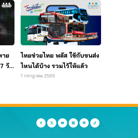
หาย
ไทยช่วยไทย พลัส ใช้กับขนส่ง
7 วัน
ไหนได้บ้าง รวมไว้ให้แล้ว
าท
7 กรกฎาคม 2569