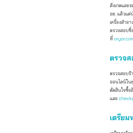
สังเกตและร
อย. แล้วแต่
เครื่องสำอา
ตรวจสอบชื่
ที่
oryor.co
ตรวจส
ตรวจสอบร้านค
ออนไลน์ในยุ
ตัดสินใจซื้
และ
check
เตรียม