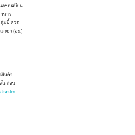
นเลขทะเบียน
มอาหาร
ุ่มนี้ ควร
และยา (อย.)
อสินค้า
อไม่ก่อน
stseller