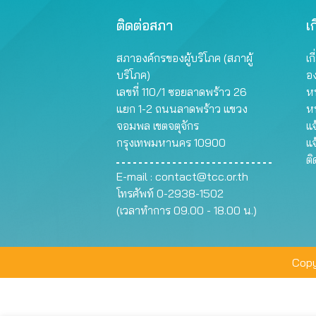
ติดต่อสภา
เก
สภาองค์กรของผู้บริโภค (สภาผู้
เก
บริโภค)
อ
เลขที่ 110/1 ซอยลาดพร้าว 26
หน
แยก 1-2 ถนนลาดพร้าว แขวง
ห
จอมพล เขตจตุจักร
แจ
กรุงเทพมหานคร 10900
แจ
ต
E-mail :
contact@tcc.or.th
โทรศัพท์ 0-2938-1502
(เวลาทำการ 09.00 - 18.00 น.)
Copy