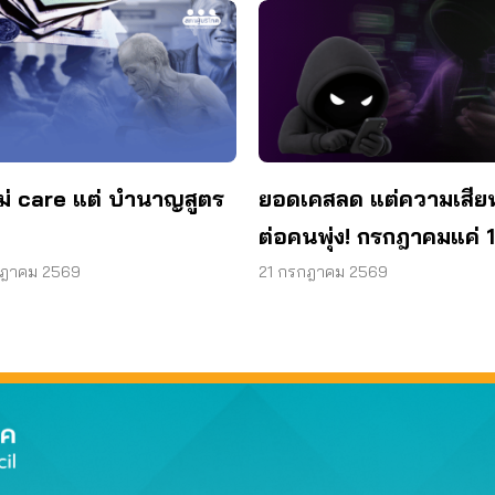
ม่ care แต่ บำนาญสูตร
ยอดเคสลด แต่ความเสีย
ต่อคนพุ่ง! กรกฎาคมแค่ 1
สูญแล้วกว่า 521 ล้านบ
กฎาคม 2569
21 กรกฎาคม 2569