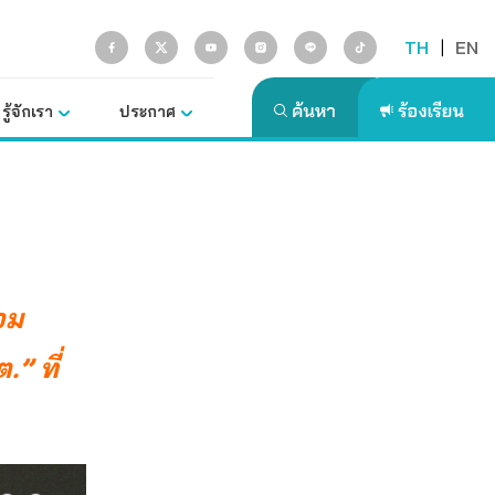
TH
|
EN
รู้จักเรา
ประกาศ
อม
” ที่