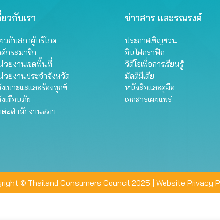
ี่ยวกับเรา
ข่าวสาร และรณรงค์
ี่ยวกับสภาผู้บริโภค
ประกาศเชิญชวน
งค์กรสมาชิก
อินโฟกราฟิก
่วยงานเขตพื้นที่
วิดีโอเพื่อการเรียนรู้
น่วยงานประจำจังหวัด
มัลติมีเดีย
้งเบาะแสและร้องทุกข์
หนังสือและคู่มือ
้งเตือนภัย
เอกสารเผยแพร่
ิดต่อสำนักงานสภา
right © Thailand Consumers Council 2025 |
Website Privacy P