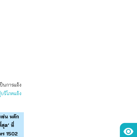
เป็นการแจ้ง
้บริโภคแจ้ง
เช่น หลัก
ุด’ ที่
โทร 1502