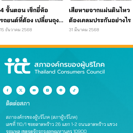
4 ขั้นตอน เช็กยี่ห้อ
เสียหายจากแผ่นดินไหว
รถยนต์ที่ต้อง เปลี่ยนถุง
ต้องเคลมประกันอย่างไร
ลมนิรภัย
15 ธันวาคม 2568
31 มีนาคม 2568
ติดต่อสภา
สภาองค์กรของผู้บริโภค (สภาผู้บริโภค)
เลขที่ 110/1 ซอยลาดพร้าว 26 แยก 1-2 ถนนลาดพร้าว แขวง
จอมพล เขตจตุจักรกรุงเทพมหานคร 10900