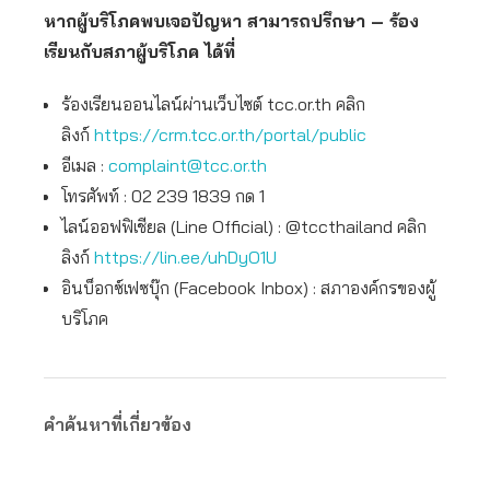
หากผู้บริโภคพบเจอปัญหา สามารถปรึกษา – ร้อง
เรียนกับสภาผู้บริโภค ได้ที่
ร้องเรียนออนไลน์ผ่านเว็บไซต์ tcc.or.th คลิก
ลิงก์
https://crm.tcc.or.th/portal/public
อีเมล :
complaint@tcc.or.th
โทรศัพท์ : 02 239 1839 กด 1
ไลน์ออฟฟิเชียล (Line Official) : @tccthailand คลิก
ลิงก์
https://lin.ee/uhDyO1U
อินบ็อกซ์เฟซบุ๊ก (Facebook Inbox) ​: สภาองค์กรของผู้
บริโภค
คำค้นหาที่เกี่ยวข้อง