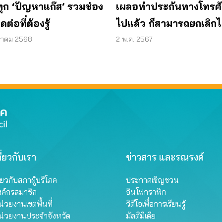
นทุก ‘ปัญหาแก๊ส’ รวมช่อง
เผลอทำประกันทางโทรศั
ต่อที่ต้องรู้
ไปแล้ว ก็สามารถยกเลิกไ
ราคม 2568
2 พ.ค. 2567
ี่ยวกับเรา
ข่าวสาร และรณรงค์
ี่ยวกับสภาผู้บริโภค
ประกาศเชิญชวน
งค์กรสมาชิก
อินโฟกราฟิก
่วยงานเขตพื้นที่
วิดีโอเพื่อการเรียนรู้
น่วยงานประจำจังหวัด
มัลติมีเดีย