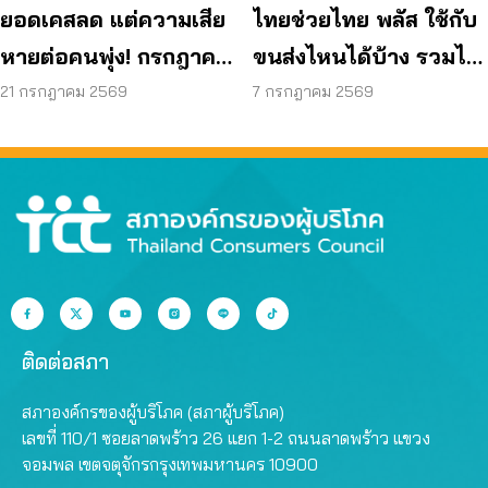
ยอดเคสลด แต่ความเสีย
ไทยช่วยไทย พลัส ใช้กับ
หายต่อคนพุ่ง! กรกฎาคม
ขนส่งไหนได้บ้าง รวมไว้
แค่ 17 วัน สูญแล้วกว่า
ให้แล้ว
21 กรกฎาคม 2569
7 กรกฎาคม 2569
521 ล้านบาท
ติดต่อสภา
สภาองค์กรของผู้บริโภค (สภาผู้บริโภค)
เลขที่ 110/1 ซอยลาดพร้าว 26 แยก 1-2 ถนนลาดพร้าว แขวง
จอมพล เขตจตุจักรกรุงเทพมหานคร 10900