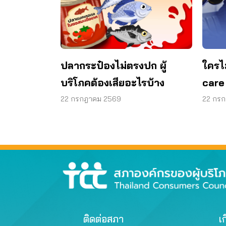
ปลากระป๋องไม่ตรงปก ผู้
ใครไ
บริโภคต้องเสียอะไรบ้าง
care
22 กรกฎาคม 2569
22 กร
ติดต่อสภา
เก