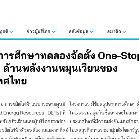
ุกข์
ข่าวผู้บริโภค
คลังข้อมูล
สมาชิก
การศึกษาทดลองจัดตั้ง One-Sto
 ด้านพลังงานหมุนเวียนของ
ทศไทย
ย การผลิตไฟฟ้าแบบกระจายศูนย์
โครงการฯ มีข้อสรุปจากการศึกษา ดัง
d Energy Resources : DERs) ที่
โมเดลรวมกลุ่มกันซื้ออาจจะไม่เหมา
รับครัวเรือนและผู้บริโภครายย่อย
ประเทศไทยที่มีการแข่งขันและตัดรา
รผลิตไฟฟ้าด้วยพลังงานแสงอาทิตย์
โมเดลธุรกิจการรวมกลุ่มติดโซลาร์ร
โซลาร์รูฟทอป) และมีความท้าทาย
ความยากในทางธุรกิจหากไม่มีแหล่งเ