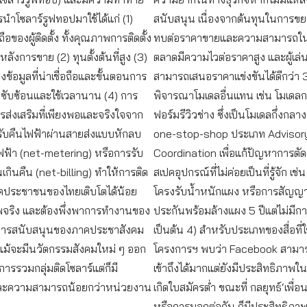
ำโซลาร์รูฟทอปมาใช้ได้แก่ (1)
สนับสนุน เนื่องจากต้นทุนในการข
ถือของผู้ติดตั้ง ทั้งคุณภาพการติดตั้ง
ทบต่อราคาขายและความสามารถใน
ลังการขาย (2) ทุนตั้งต้นที่สูง (3)
ตลาดมีความไวต่อราคาสูง และผู้เล
ข้อมูลที่น่าเชื่อถือและขั้นตอนการ
สามารถเสนอราคาแข่งขันได้ดีกว่า 
่ซับซ้อนและใช้เวลานาน (4) การ
พิจารณาโมเดลอื่นแทน เช่น โมเด
ส่งเสริมที่เพียงพอและจริงใจจาก
ฟอร์มรีวิวช่าง ซึ่งเป็นโมเดลกึ่งกลา
รรับคืนไฟฟ้าผ่านสายส่งแบบหักลบ
one-stop-shop ประเภท Advisory
ฟ้า (net-metering) หรือการรับ
Coordination เพื่อแก้ปัญหาการตั
นเกินคืน (net-billing) ทำให้การติด
สเปคอุปกรณ์ที่ไม่ค่อยเป็นที่รู้จัก เ
ภาคประชาชนของไทยเติบโตได้น้อย
โครงรับน้ำหนักแผง หรือการสัญญา
พจริง และต้องพึ่งพาการทำงานของ
ประกันพร้อมล้างแผง 5 ปีแต่ไม่มีก
การสนับสนุนของภาคประชาสังคม
เป็นต้น 4) สำหรับประเภทของสื่อที่
่งแม้จะมีนวัตกรรมสังคมใหม่ ๆ ออก
โครงการฯ พบว่า Facebook สามา
การรวมกลุ่มติดโซลาร์แต่ก็มี
เข้าถึงได้มากแต่ยังมีประสิทธิภาพใ
ละความสามารถน้อยกว่าหน่วยงาน
เกิดใบสมัครต่ำ ขณะที่ กลยุทธ์‘เพื่
หรือการบอกต่อกัน ก็มีประสิทธิภาพที่