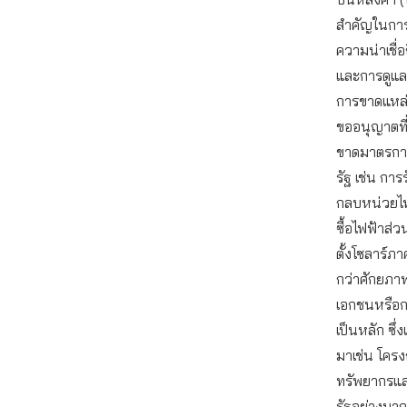
สำคัญในการน
ความน่าเชื่อ
และการดูแลห
การขาดแหล่ง
ขออนุญาตที
ขาดมาตรการ
รัฐ เช่น กา
กลบหน่วยไฟ
ซื้อไฟฟ้าส่ว
ตั้งโซลาร์
กว่าศักยภา
เอกชนหรือ
เป็นหลัก ซึ
มาเช่น โครง
ทรัพยากรแ
รัฐอย่างมาก