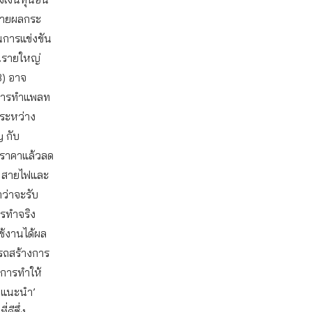
ยายผลกระ
การแข่งขัน
่นรายใหญ่
3) อาจ
ลการทำแพลท
งระหว่าง
 กับ
ดราคาแล้วลด
ช่น สายไฟและ
ว่าจะรับ
ารทำจริง
ใช้งานได้ผล
รถสร้างการ
นการทำให้
อนแนะนำ’
ดีซึ่ง