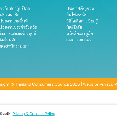
ี่ยวกับสภาผู้บริโภค
ประกาศเชิญชวน
งค์กรสมาชิก
อินโฟกราฟิก
่วยงานเขตพื้นที่
วิดีโอเพื่อการเรียนรู้
น่วยงานประจำจังหวัด
มัลติมีเดีย
้งเบาะแสและร้องทุกข์
หนังสือและคู่มือ
้งเตือนภัย
เอกสารเผยแพร่
ิดต่อสำนักงานสภา
right © Thailand Consumers Council 2025 |
Website Privacy P
มเติมคลิก
Privacy & Cookies Policy
่าน คุณสามารถเลือกตั้งค่าความเป็นส่วนตัวได้