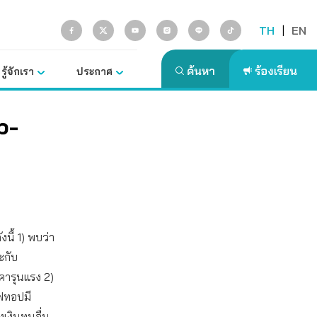
TH
|
EN
รู้จักเรา
ประกาศ
p-
นี้ 1) พบว่า
ะกับ
คารุนแรง 2)
ูฟทอปมี
งินทุนอื่น