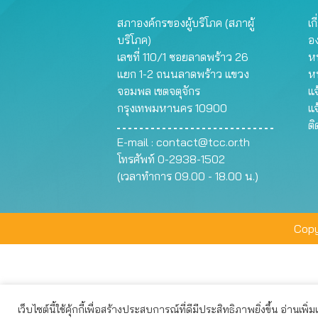
สภาองค์กรของผู้บริโภค (สภาผู้
เก
บริโภค)
อ
เลขที่ 110/1 ซอยลาดพร้าว 26
หน
แยก 1-2 ถนนลาดพร้าว แขวง
ห
จอมพล เขตจตุจักร
แจ
กรุงเทพมหานคร 10900
แจ
ต
E-mail :
contact@tcc.or.th
โทรศัพท์ 0-2938-1502
(เวลาทำการ 09.00 - 18.00 น.)
Copy
เว็บไซต์นี้ใช้คุ้กกี้เพื่อสร้างประสบการณ์ที่ดีมีประสิทธิภาพยิ่งขึ้น อ่านเพิ่
เว็บไซต์นี้ใช้คุกกี้เพื่อมอบประสบการณ์การใช้งานที่ดีให้แก่ท