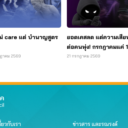
ม่ care แต่ บำนาญสูตร
ยอดเคสลด แต่ความเสีย
ต่อคนพุ่ง! กรกฎาคมแค่ 1
สูญแล้วกว่า 521 ล้านบ
กฎาคม 2569
21 กรกฎาคม 2569
ี่ยวกับเรา
ข่าวสาร และรณรงค์