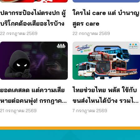
ปลากระป๋องไม่ตรงปก ผู้
ใครไม่ care แต่ บำนาญ
บริโภคต้องเสียอะไรบ้าง
สูตร care
22 กรกฎาคม 2569
22 กรกฎาคม 2569
ยอดเคสลด แต่ความเสีย
ไทยช่วยไทย พลัส ใช้กับ
หายต่อคนพุ่ง! กรกฎาคม
ขนส่งไหนได้บ้าง รวมไว้
แค่ 17 วัน สูญแล้วกว่า
ให้แล้ว
21 กรกฎาคม 2569
7 กรกฎาคม 2569
521 ล้านบาท