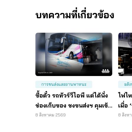
บทความที่เกี่ยวข้อง
การขนส่งและยานพาหนะ
อสัง
ซื้อตั๋ว รถทัวร์วีไอพี แต่ได้นั่ง
ไฟไห
ช่องเก็บของ ชงขนส่งฯ คุมเข้ม
เมื่อ
ทุกจุดตรวจ
ละเลย
8 สิงหาคม 2569
8 สิงห