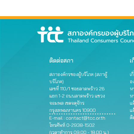
ติดต่อสภา
เก
สภาองค์กรของผู้บริโภค (สภาผู้
เก
บริโภค)
อ
เลขที่ 110/1 ซอยลาดพร้าว 26
หน
แยก 1-2 ถนนลาดพร้าว แขวง
ห
จอมพล เขตจตุจักร
แจ
กรุงเทพมหานคร 10900
แจ
ต
E-mail :
contact@tcc.or.th
โทรศัพท์ 0-2938-1502
(เวลาทำการ 09.00 - 18.00 น.)