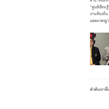
สาธารณะที่ป
“ศูนย์เรียนร
งานท้องถิ่น
และมาตรฐาน
คำค้นหาที่เ