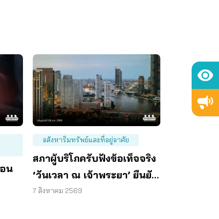
อสังหาริมทรัพย์และที่อยู่อาศัย
สภาผู้บริโภครับฟังข้อเท็จจริง
ือน
‘วันเวลา ณ เจ้าพระยา’ ยืนยัน
มีถนน 6 ม. รอบอาคาร
7 สิงหาคม 2569