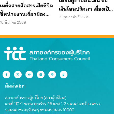
เตือนผู้ค้าออนไลน์ รับ
เหยื่อสายสื่อสารเสียชีวิต
เงินโอนปริศนา เสี่ยงเป็น
จี้หน่วยงานเกี่ยวข้อง
บัญชีม้าไม่รู้ตัว
19 กุมภาพันธ์ 2569
เยียวยา ดันประกันภาค
10 มีนาคม 2569
บังคับ
ติดต่อสภา
สภาองค์กรของผู้บริโภค (สภาผู้บริโภค)
เลขที่ 110/1 ซอยลาดพร้าว 26 แยก 1-2 ถนนลาดพร้าว แขวง
จอมพล เขตจตุจักรกรุงเทพมหานคร 10900