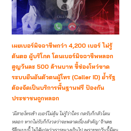
เผยเบอร์มิจฉาชีพกว่า 4,200 เบอร์ ไม่รู้
ต้นตอ ผู้บริโภค โดนเบอร์มิจฉาชีพหลอก
สูญวันละ 500 ล้านบาท ชี้ช่องโหว่ขาด
ระบบยืนยันตัวตนผู้โทร (Caller ID) ย้ำรัฐ
ต้องจัดเป็นบริการพื้นฐานฟรี ป้องกัน
ประชาชนถูกหลอก
‘มีสายโทรเข้า เบอร์ไม่คุ้น ไม่รู้ว่าใคร กดรับก็กลัวโดน
หลอก หากไม่รับก็กังวลว่าจะพลาดเรื่องสำคัญ’
ถ้าเคย
รู้สึกแบบนี้ ไม่ได้แปลว่าเราระแวงเกินไป เพราะทุกวันนี้มีคน