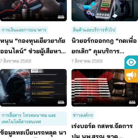
การเงินและการธนาคาร
สินค้าและบริการทั่วไป
หนุน “กองทุนเยียวยาภัย
นิวยอร์กออกกฎ “กดเพื่อ
ออนไลน์” ช่วยผู้เสียหาย
ยกเลิก” คุมบริการ
ตั้งหลักได้ รวดเร็ว ทัน
ออนไลน์ ต่ออายุสมาชิก
7 สิงหาคม 2569
7 สิงหาคม 2569
ท่วงที
อัตโนมัติ
การสื่อสาร โทรคมนาคม และ
ข่าวองค์กร
เทคโนโลยีสารสนเทศ
เร่งบอร์ด กสทช.จัดการ
ข้อมูลทะเบียนรถหลุด นา
ปม นพ.สรณ ขาด