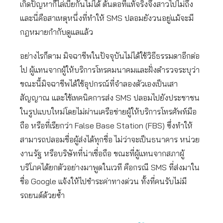
เกิดปัญหาก็ไล่เบี้ยกันไม่ได้ ต้นตอที่แท้จริงจึงสาวไปไม่ถึง
และนี่คือสาเหตุหนึ่งที่ทำให้ SMS ปลอมยังวนอยู่แม้จะมี
กฎหมายกำกับดูแลแล้ว
อย่างไรก็ตาม มิจฉาชีพในปัจจุบันไม่ได้ใช้วิธีธรรมดาอีกต่อ
ไป ผู้แทนจากผู้ให้บริการโทรคมนาคมและฝั่งตำรวจระบุว่า
ขณะนี้มิจฉาชีพได้ใช้อุปกรณ์ที่จำลองตัวเองเป็นเสา
สัญญาณ และใช้เทคนิคการส่ง SMS ปลอมไปยังประชาชน
ในรูปแบบใหม่โดยไม่ผ่านเครือข่ายผู้ให้บริการโทรศัพท์มือ
ถือ หรือที่เรียกว่า False Base Station (FBS) ซึ่งทำให้
สามารถปลอมชื่อผู้ส่งได้ทุกชื่อ ไม่ว่าจะเป็นธนาคาร หน่วย
งานรัฐ หรือบริษัทที่น่าเชื่อถือ ขณะที่ผู้แทนจากสภาผู้
บริโภคได้ยกตัวอย่างมาพูดในเวที คือกรณี SMS ที่ส่งมาใน
ชื่อ Google แจ้งให้ไปชำระค่าทางด่วน ทั้งที่คนรับไม่มี
รถยนต์ด้วยซ้ำ