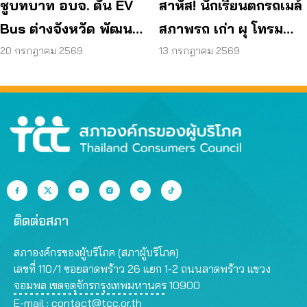
ชูบทบาท อบจ. ดัน EV
สาหัส! นักเรียนตกรถเมล์
Bus ต่างจังหวัด พัฒนา
สภาพรถ เก่า ผุ โทรม
ขนส่งสาธารณะไร้รอย
ถามหามาตรฐานรถ
20 กรกฎาคม 2569
13 กรกฎาคม 2569
ต่อ
ปลอดภัย
ติดต่อสภา
สภาองค์กรของผู้บริโภค (สภาผู้บริโภค)
เลขที่ 110/1 ซอยลาดพร้าว 26 แยก 1-2 ถนนลาดพร้าว แขวง
จอมพล เขตจตุจักรกรุงเทพมหานคร 10900
E-mail :
contact@tcc.or.th