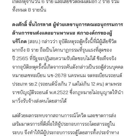
เกิดเหตุจำนวน 6 ราย และเสียชีวิตเพิ่มเติมอีก 2 ราย รวม
ทั้งหมด 8 รายนั้น
คงศักดิ์ ชื่นไกรลาศ ผู้ช่วยเลขานุการคณะอนุกรรมการ
ด้านการขนส่งและยานพาหนะ สภาองค์กรของผู้
บริโภค
(สอบ.) กล่าวว่า อุบัติเหตุรถตู้ครั้งนี้ที่มีผู้เสียชีวิต
มากถึง 8 ราย ถือเป็นโศกนาฏกรรมที่รุนแรงที่สุดของ
ปี 2565 ที่รัฐจะปฏิเสธความรับผิดชอบไม่ได้ ข้อเท็จจริง
จากอุบัติเหตุครั้งนี้เกิดจากรถคันดังกล่าวเป็นรถตู้ส่วนบุคคล
หมายเลขทะเบียน นข-2678 นครพนม จดทะเบียนรถยนต์
ประเภท รย.2 (รถยนต์นั่งเกิน 7 แต่ไม่เกิน 12 คน) ตามพระ
ราชบัญญัติรถยนต์ พ.ศ.2522 ซึ่งกฎหมายไม่อนุญาตให้นำ
มาวิ่งรับจ้างส่งคนโดยสารได้
แต่ด้วยผลกระทบจากสถานการณ์โควิด และขาดการส่ง
เสริมมาตรการที่ดีเพื่อให้ผู้ประกอบการรถโดยสารอยู่ใน
ระบบ จึงทำให้มีผู้ประกอบการรถตู้โดยสารทั้งประจำทาง