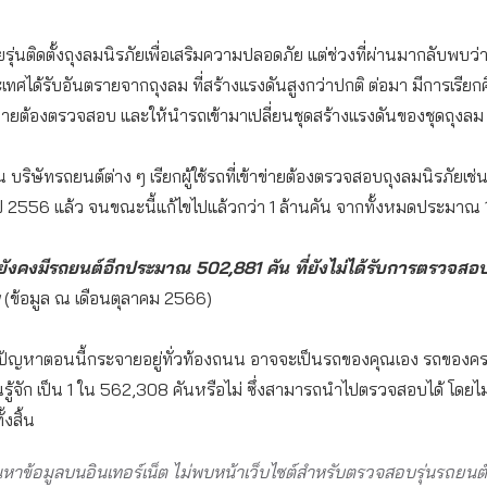
่นติดตั้งถุงลมนิรภัยเพื่อเสริมความปลอดภัย แต่ช่วงที่ผ่านมากลับพบว่า มี
ศได้รับอันตรายจากถุงลม ที่สร้างแรงดันสูงกว่าปกติ ต่อมา มีการเรียกค
เข้าข่ายต้องตรวจสอบ และให้นำรถเข้ามาเปลี่ยนชุดสร้างแรงดันของชุดถุงลม
 บริษัทรถยนต์ต่าง ๆ เรียกผู้ใช้รถที่เข้าข่ายต้องตรวจสอบถุงลมนิรภัยเช่นเ
ปี 2556 แล้ว จนขณะนี้แก้ไขไปแล้วกว่า 1 ล้านคัน จากทั้งหมดประมาณ 1
ันยังคงมีรถยนต์อีกประมาณ
502,881
คัน ที่ยังไม่ได้รับการตรวจส
(ข้อมูล ณ เดือนตุลาคม 2566)
ี่มีปัญหาตอนนี้กระจายอยู่ทั่วท้องถนน อาจจะเป็นรถของคุณเอง รถของค
ณรู้จัก เป็น 1 ใน 562,308 คันหรือไม่ ซึ่งสามารถนำไปตรวจสอบได้ โดยไม่
้งสิ้น
าข้อมูลบนอินเทอร์เน็ต ไม่พบหน้าเว็บไซต์สำหรับตรวจสอบรุ่นรถยนต์ที