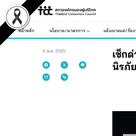
Skip
to
content
หน้าหลัก
นโยบาย/มาตรการ
แจ้งเบาะแส/ร้องท
เช็กด
9 พ.ค. 2565
นิรภัย