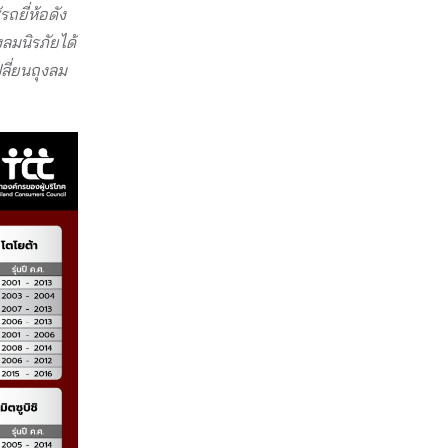
ถยี่ห้อดัง
งลมนิรภัยได้
ปลี่ยนถุงลม