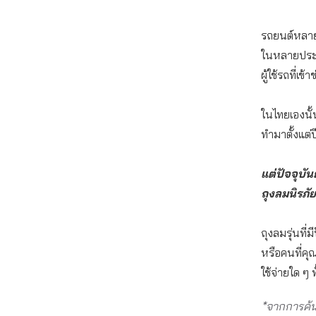
รถยนต์หลายรุ
ในหลายประเท
ผู้ใช้รถที่
ในไทยเองนั้น
ทำมาตั้งแต่
แต่ปัจจุบ
ถุงลมนิรภัย
ถุงลมรุ่นท
หรือคนที่คุ
ใช้จ่ายใด ๆ ทั
*จากการค้นห