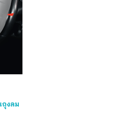
นถุงลม