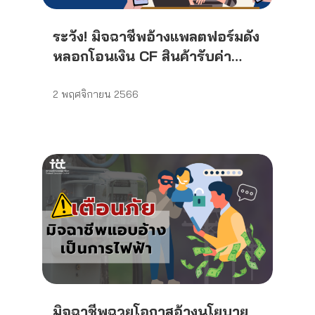
ระวัง! มิจฉาชีพอ้างแพลตฟอร์มดัง
หลอกโอนเงิน CF สินค้ารับค่า
ตอบแทน
2 พฤศจิกายน 2566
มิจฉาชีพฉวยโอกาสอ้างนโยบาย