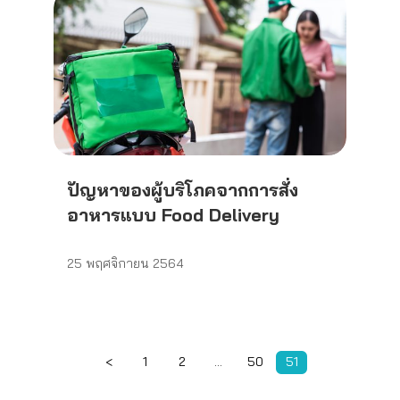
ปัญหาของผู้บริโภคจากการสั่ง
อาหารแบบ Food Delivery
25 พฤศจิกายน 2564
<
Page
1
Page
2
…
Page
50
Page
51