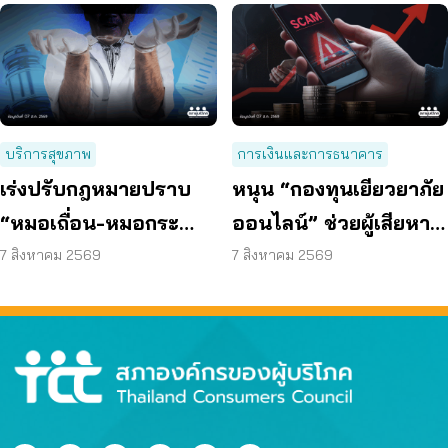
บริการสุขภาพ
การเงินและการธนาคาร
เร่งปรับกฎหมายปราบ
หนุน “กองทุนเยียวยาภัย
“หมอเถื่อน-หมอกระ
ออนไลน์” ช่วยผู้เสียหาย
เป๋า” ผ่า-ฉีด-จ่ายยา ไม่มี
ตั้งหลักได้ รวดเร็ว ทัน
7 สิงหาคม 2569
7 สิงหาคม 2569
ความรู้
ท่วงที