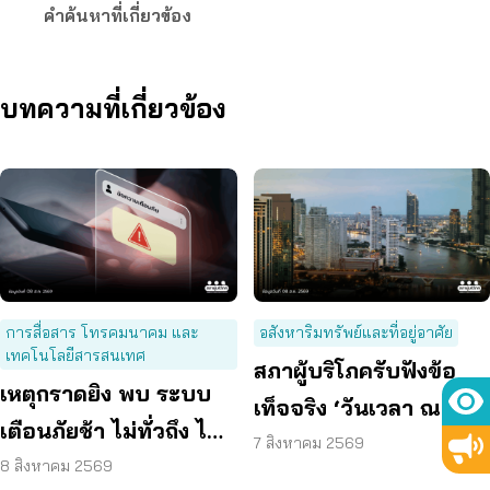
คำค้นหาที่เกี่ยวข้อง
บทความที่เกี่ยวข้อง
การสื่อสาร โทรคมนาคม และ
อสังหาริมทรัพย์และที่อยู่อาศัย
เทคโนโลยีสารสนเทศ
สภาผู้บริโภครับฟังข้อ
เหตุกราดยิง พบ ระบบ
เท็จจริง ‘วันเวลา ณ
เตือนภัยช้า ไม่ทั่วถึง ไม่
เจ้าพระยา’ ยืนยันมีถนน
7 สิงหาคม 2569
ชัดเจน
8 สิงหาคม 2569
6 ม. รอบอาคาร