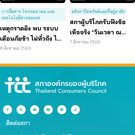
การสื่อสาร โทรคมนาคม และ
อสังหาริมทรัพย์และที่อยู่อาศัย
เทคโนโลยีสารสนเทศ
สภาผู้บริโภครับฟังข้อ
เหตุกราดยิง พบ ระบบ
เท็จจริง ‘วันเวลา ณ
เตือนภัยช้า ไม่ทั่วถึง ไม่
เจ้าพระยา’ ยืนยันมีถนน
7 สิงหาคม 2569
ชัดเจน
8 สิงหาคม 2569
6 ม. รอบอาคาร
ติดต่อสภา