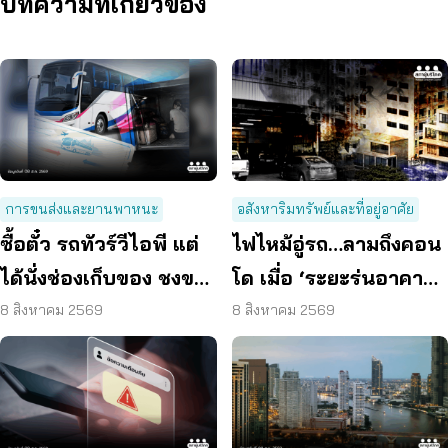
บทความที่เกี่ยวข้อง
การขนส่งและยานพาหนะ
อสังหาริมทรัพย์และที่อยู่อาศัย
ซื้อตั๋ว รถทัวร์วีไอพี แต่
ไฟไหม้อู่รถ…ลามถึงคอน
ได้นั่งช่องเก็บของ ชงขน
โด เมื่อ ‘ระยะร่นอาคาร’
ส่งฯ คุมเข้มทุกจุดตรวจ
ถูกละเลย ผู้บริโภคจึงต้อง
8 สิงหาคม 2569
8 สิงหาคม 2569
เสี่ยง