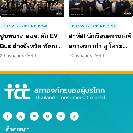
การขนส่งและยานพาหนะ
การขนส่งและยานพาหนะ
ชูบทบาท อบจ. ดัน EV
สาหัส! นักเรียนตกรถเมล์
Bus ต่างจังหวัด พัฒนา
สภาพรถ เก่า ผุ โทรม
ขนส่งสาธารณะไร้รอย
ถามหามาตรฐานรถ
20 กรกฎาคม 2569
13 กรกฎาคม 2569
ต่อ
ปลอดภัย
ติดต่อสภา