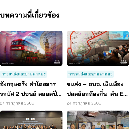
บทความที่เกี่ยวข้อง
การขนส่งและยานพาหนะ
การขนส่งและยานพาหนะ
อังกฤษตรึง ค่าโดยสาร
ขนส่ง – อบจ. เห็นพ้อง
รถบัส 2 ปอนด์ ตลอดปี
ปลดล็อกท้องถิ่น ดัน EV
70 ลดค่าครองชีพ
Bus อยุธยา
27 กรกฎาคม 2569
24 กรกฎาคม 2569