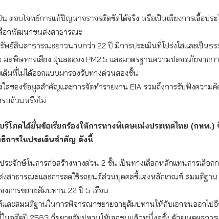
็น ตอบโจทย์การแก้ปัญหาจราจรติดขัดได้จริง หรือเป็นเพียงการเอื้อประ
่เลือกพัฒนาขนส่งสาธารณะ
ัพย์สินสาธารณะยาวนานกว่า 22 ปี มีการประเมินที่โปร่งใสและเป็นธร
 มลพิษทางเสียง ฝุ่นละออง PM2.5 และมาตรฐานความปลอดภัยจากการ
งเดิมที่ไม่ได้ออกแบบมารองรับทางด่วนสองชั้น
งใสของข้อมูลสำคัญและการจัดทำรายงาน EIA รวมถึงการรับฟังความคิดเ
ครบถ้วนหรือไม่
ผู้บริโภคได้ยื่นข้อเรียกร้องให้การทางพิเศษแห่งประเทศไทย (กทพ.) ช
ิการในประเด็นสำคัญ ดังนี้
งประจักษ์ในการก่อสร้างทางด่วน 2 ชั้น เป็นทางเลือกหลักแทนการเลือกก
ส่งสาธารณะและการลดใช้รถยนต์ส่วนบุคคลชี้แจงหลักเกณฑ์ สมมติฐาน 
ิงของการขยายสัมปทาน 22 ปี 5 เดือน
์และสมมติฐานในการพิจารณาขยายอายุสัมปทานให้กับเอกชนออกไปอีก
งที่ในอดีตปี 2563 ก็ขยายสัมปทานให้เอกชนแล้วหนึ่งครั้ง ด้วยเหตุผลการแ