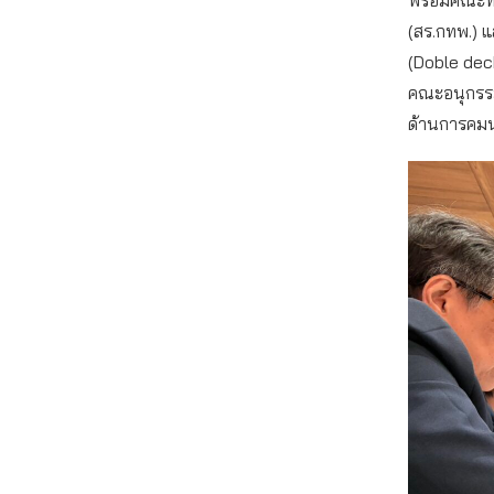
(สร.กทพ.) แ
(Doble deck
คณะอนุกรร
ด้านการคม