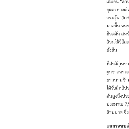
เสมือน “ลาน
จุดลงทางด่ว
กระตุ้น”(I
มากขึ้น จนท
ฮิวสตัน สหร
ล้วนใช้วิธ
ยั่งยืน
ที่สำคัญหาก
ผูกขาดทางด่ว
ยาวนานข้ามศ
ได้รับสิทธิ
ต้นสูงถึงป
ประมาณ 7,5
ล้านบาท จึง
ผลกระทบเช