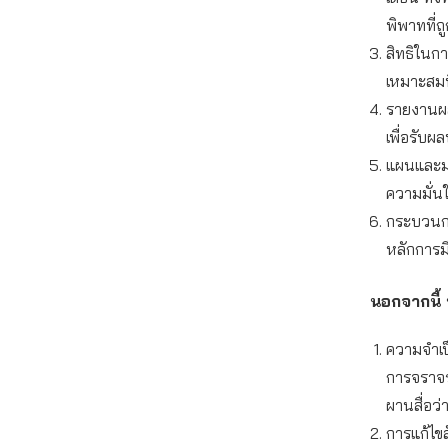
พิพาทที่ถ
สิทธิในกา
เหมาะสม
รายงานผล
เพื่อรับ
แผนและม
ความมั่น
กระบวนกา
หลักการม
นอกจากนี้ 
ความจำเป
การจราจร
ผานสื่อว่
การแก้ไขส