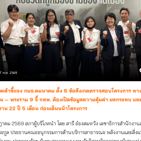
ภคเข้าชี้แจง กมธ.คมนาคม ตั้ง 6 ข้อสังเกตตรวจสอบโครงการ ทางด
น – พระราม 9 จี้ กทพ. ต้องเปิดข้อมูลความคุ้มค่า ผลกระทบ แล
าน 22 ปี 5 เดือน ก่อนเดินหน้าโครงการ
กฎาคม 2569 สภาผู้บริโภคนำ โดย สารี อ๋องสมหวัง เลขาธิการสำนักงานส
ระกูล ประธานคณะอนุกรรมการด้านบริการสาธารณะ พลังงานและสิ่งแ
งาน ประกอบด้วย ผู้แทนสหภาพแรงงานรัฐวิสาหกิจการทางพิเศษแห่