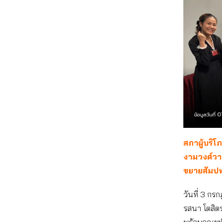
สภาผู้บริโ
งามวงศ์วา
ขยายสัมปท
วันที่ 3 กร
รสนา โตสิต
พร้อมคณะทำ