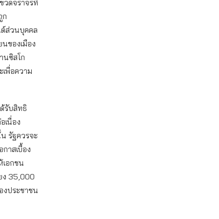
อขวดจราจรที่
ถูก
ต์ส่วนบุคคล
ียนของเมือง
รานซิสโก
ะเพื่อความ
้รับสิทธิ
อเนื่อง
้น รัฐควรจะ
อกาสเบื้อง
ห้เอกชน
ียง 35,000
ษีของประชาชน