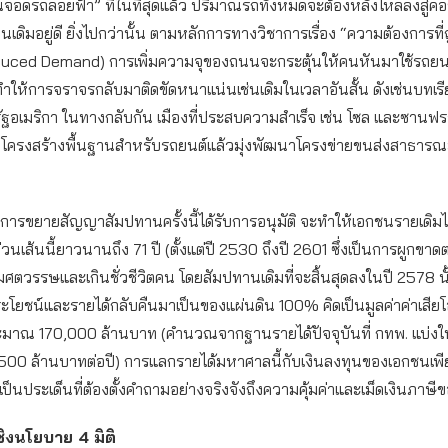
จอดรถลอยฟ้า” ที่ในที่สุดแล้ว ปริมาณรถทั้งหมดจะต้องหลั่งไหลลงสู่ค
นเดิมอยู่ดี ยิ่งไปกว่านั้น ตามหลักการทางวิชาการเรื่อง “ความต้องการที่
nduced Demand) การเพิ่มความจุของถนนจะกระตุ้นให้คนหันมาใช้รถยน
ำให้การจราจรกลับมาติดขัดหนาแน่นเช่นเดิมในเวลาอันสั้น ดังเช่นบทเร
ัฐอเมริกา ในทางกลับกัน เมืองที่ประสบความสำเร็จ เช่น โซล และซานฟ
ีลดโครงสร้างพื้นฐานสำหรับรถยนต์แล้วมุ่งพัฒนาโครงข่ายขนส่งสาธารณ
การขยายสัญญาสัมปทานครั้งนี้ได้รับการอนุมัติ จะทำให้เอกชนรายเดิมได
นเส้นนี้ยาวนานถึง 71 ปี (ตั้งแต่ปี 2530 ถึงปี 2601 ซึ่งเป็นการผูกขาดต่
ตวรรษและเกินชั่วชีวิตคน โดยสัมปทานเดิมที่จะสิ้นสุดลงในปี 2578 นั
ประโยชน์และรายได้กลับคืนมาเป็นของแผ่นดิน 100% คิดเป็นมูลค่าค่าเสียโ
ระมาณ 170,000 ล้านบาท (คำนวณจากฐานรายได้ปัจจุบันที่ กทพ. แบ่งใ
00 ล้านบาทต่อปี) การแลกรายได้มหาศาลนี้กับเงินลงทุนของเอกชนเพ
เป็นประเด็นที่ต้องตั้งคำถามอย่างจริงจังถึงความคุ้มค่าและเม็ดเงินภา
ิงนโยบาย 4 มิติ