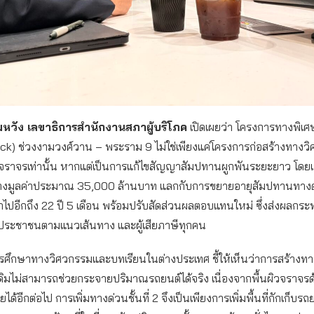
มหวัง เลขาธิการสำนักงานสภาผู้บริโภค
เปิดเผยว่า โครงการทางพิเศษช
k) ช่วงงามวงศ์วาน – พระราม 9 ไม่ใช่เพียงแค่โครงการก่อสร้างทางวิศ
จราจรเท่านั้น หากแต่เป็นการแก้ไขสัญญาสัมปทานผูกพันระยะยาว โด
้างมูลค่าประมาณ 35,000 ล้านบาท แลกกับการขยายอายุสัมปทานทางด
ปอีกถึง 22 ปี 5 เดือน พร้อมปรับสัดส่วนผลตอบแทนใหม่ ซึ่งส่งผลกร
ค ประชาชนตามแนวเส้นทาง และผู้เสียภาษีทุกคน
การศึกษาทางวิศวกรรมและบทเรียนในต่างประเทศ ชี้ให้เห็นว่าการสร้างท
ดิมไม่สามารถช่วยกระจายปริมาณรถยนต์ได้จริง เนื่องจากพื้นผิวจราจรด้
้อีกต่อไป การเพิ่มทางด่วนชั้นที่ 2 จึงเป็นเพียงการเพิ่มพื้นที่กักเก็บรถ