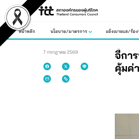
Skip
to
content
หน้าหลัก
นโยบาย/มาตรการ
แจ้งเบาะแส/ร้องท
จี้ก
7 กรกฎาคม 2569
คุ้มค่