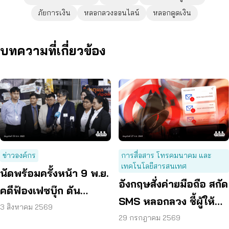
ภัยการเงิน
หลอกลวงออนไลน์
หลอกดูดเงิน
บทความที่เกี่ยวข้อง
ข่าวองค์กร
การสื่อสาร โทรคมนาคม และ
เทคโนโลยีสารสนเทศ
นัดพร้อมครั้งหน้า 9 พ.ย.
อังกฤษสั่งค่ายมือถือ สกัด
คดีฟ้องเฟซบุ๊ก ดัน
SMS หลอกลวง ชี้ผู้ให้
แพลตฟอร์มร่วมรับผิด
3 สิงหาคม 2569
บริการต้องร่วมรับผิด
29 กรกฎาคม 2569