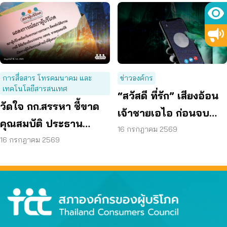
การสื่อสาร โทรคมนาคม และ
ข่าวองค์กร
เทคโนโลยีสารสนเทศ
“สวัสดี ที่รัก” เสียงอ้อน
วัดใจ กก.สรรหา ชี้ขาด
เจ้าชายเอไอ ก่อนจบ
คุณสมบัติ ประธาน
ด้วย หลอกโอนเงิน
16 กรกฎาคม 2569
กสทช. เปิดทางคนที่ดี
16 กรกฎาคม 2569
กว่า มาทำหน้าที่