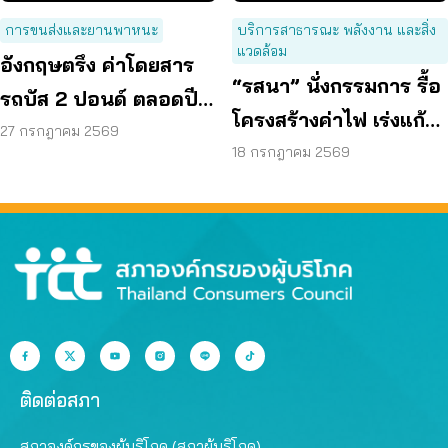
การขนส่งและยานพาหนะ
บริการสาธารณะ พลังงาน และสิ่ง
แวดล้อม
อังกฤษตรึง ค่าโดยสาร
“รสนา” นั่งกรรมการ รื้อ
รถบัส 2 ปอนด์ ตลอดปี
โครงสร้างค่าไฟ เร่งแก้
70 ลดค่าครองชีพ
27 กรกฎาคม 2569
ต้นเหตุพลังงานแพง
18 กรกฎาคม 2569
ติดต่อสภา
สภาองค์กรของผู้บริโภค (สภาผู้บริโภค)