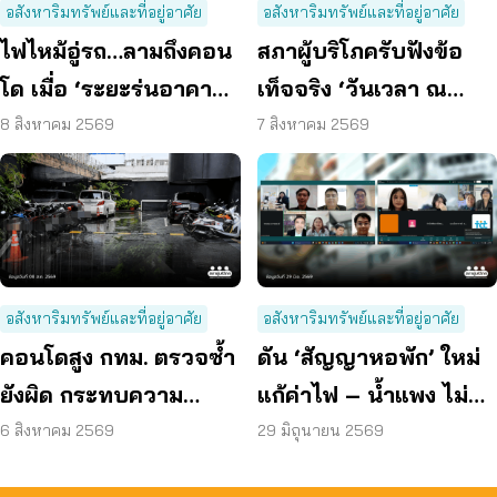
อสังหาริมทรัพย์และที่อยู่อาศัย
อสังหาริมทรัพย์และที่อยู่อาศัย
ไฟไหม้อู่รถ…ลามถึงคอน
สภาผู้บริโภครับฟังข้อ
โด เมื่อ ‘ระยะร่นอาคาร’
เท็จจริง ‘วันเวลา ณ
ถูกละเลย ผู้บริโภคจึงต้อง
เจ้าพระยา’ ยืนยันมีถนน
8 สิงหาคม 2569
7 สิงหาคม 2569
เสี่ยง
6 ม. รอบอาคาร
อสังหาริมทรัพย์และที่อยู่อาศัย
อสังหาริมทรัพย์และที่อยู่อาศัย
คอนโดสูง กทม. ตรวจซ้ำ
ดัน ‘สัญญาหอพัก’ ใหม่
ยังผิด กระทบความ
แก้ค่าไฟ – น้ำแพง ไม่
ปลอดภัย
คืนเงินประกัน
6 สิงหาคม 2569
29 มิถุนายน 2569