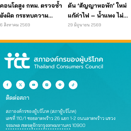
คอนโดสูง กทม. ตรวจซ้ำ
ดัน ‘สัญญาหอพัก’ ใหม่
ยังผิด กระทบความ
แก้ค่าไฟ – น้ำแพง ไม่
ปลอดภัย
คืนเงินประกัน
6 สิงหาคม 2569
29 มิถุนายน 2569
ติดต่อสภา
สภาองค์กรของผู้บริโภค (สภาผู้บริโภค)
เลขที่ 110/1 ซอยลาดพร้าว 26 แยก 1-2 ถนนลาดพร้าว แขวง
จอมพล เขตจตุจักรกรุงเทพมหานคร 10900