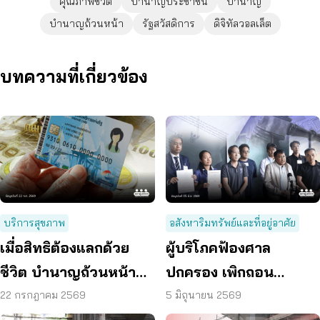
คุณภาพชีวิต
บำนาญประชาชน
บำนาญ
บำนาญถ้วนหน้า
รัฐสวัสดิการ
ดิจิทัลวอลเล็ต
บทความที่เกี่ยวข้อง
บริการสุขภาพ
อสังหาริมทรัพย์และที่อยู่อาศัย
เมื่อสิทธิต้องแลกด้วย
ผู้บริโภคฟ้องศาล
ชีวิต บำนาญถ้วนหน้า
ปกครอง เพิกถอน
คือคำตอบของสังคมสูง
ผังเมืองรวม กทม. ฉบับ
22 กรกฎาคม 2569
5 มิถุนายน 2569