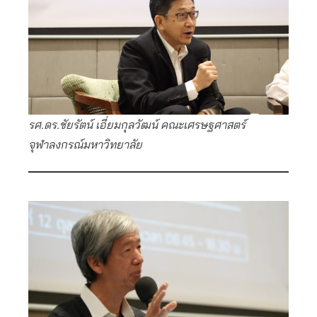
รศ.ดร.ชัยรัตน์ เอี่ยมกุลวัฒน์ คณะเศรษฐศาสตร์
จุฬาลงกรณ์มหาวิทยาลัย