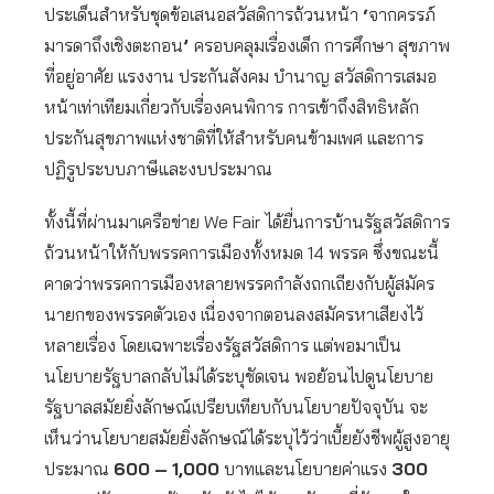
ประเด็นสำหรับชุดข้อเสนอสวัสดิการถ้วนหน้า
‘
จากครรภ์
มารดาถึงเชิงตะกอน
’
ครอบคลุมเรื่องเด็ก การศึกษา สุขภาพ
ที่อยู่อาศัย แรงงาน ประกันสังคม บำนาญ สวัสดิการเสมอ
หน้าเท่าเทียมเกี่ยวกับเรื่องคนพิการ การเข้าถึงสิทธิหลัก
ประกันสุขภาพแห่งชาติที่ให้สำหรับคนข้ามเพศ และการ
ปฏิรูประบบภาษีและงบประมาณ
ทั้งนี้ที่ผ่านมาเครือข่าย We Fair
ได้ยื่นการบ้านรัฐสวัสดิการ
ถ้วนหน้าให้กับพรรคการเมืองทั้งหมด 14 พรรค ซึ่งขณะนี้
คาดว่าพรรคการเมืองหลายพรรคกำลังถกเถียงกับผู้สมัคร
นายกของพรรคตัวเอง เนื่องจากตอนลงสมัครหาเสียงไว้
หลายเรื่อง โดยเฉพาะเรื่องรัฐสวัสดิการ แต่พอมาเป็น
นโยบายรัฐบาลกลับไม่ได้ระบุชัดเจน พอย้อนไปดูนโยบาย
รัฐบาลสมัยยิ่งลักษณ์เปรียบเทียบกับนโยบายปัจจุบัน จะ
เห็นว่านโยบายสมัยยิ่งลักษณ์ได้ระบุไว้ว่าเบี้ยยังชีพผู้สูงอายุ
ประมาณ
600
–
1,000
บาทและนโยบายค่าแรง
300