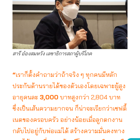
สารี อ๋องสมหวัง เลขาธิการสภาผู้บริโภค
“
เราก็ตั้งคำถามว่าถ้าจริง ๆ ทุกคนมีหลัก
ประกันด้านรายได้ของตัวเองโดยเฉพาะผู้สูง
อายุคนละ
3,000
บาทสูงกว่า 2,804 บาท
ซึ่งเป็นเส้นความยากจน ก็น่าจะเรียกว่าเซฟตี้
เนตของครอบครัว อย่างน้อยเมื่อลูกตกงาน
กลับไปอยู่กับพ่อแม่ได้ สร้างความมั่นคงทาง