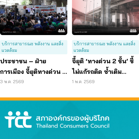
วัย
ใหม่ เหตุกระทบสิทธิ –
คุณภาพชีวิต
บริการสาธารณะ พลังงาน และสิ่ง
บริการสาธารณะ พลังงาน และสิ่ง
แวดล้อม
แวดล้อม
ประชาชน – ฝ่าย
จี้ยุติ ‘ทางด่วน 2 ชั้น’ ชี้
การเมือง จี้ยุติทางด่วน 2
ไม่แก้รถติด ซ้ำเติม
ชั้น ทำรัฐสูญรายได้ 1.7
ประชาชน
3 พ.ค. 2569
1 พ.ค. 2569
แสนล้าน