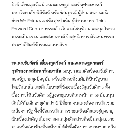
รัตน์ เอี่ยมกุลวัฒน์ คณะเศรษฐศาสตร์ จุฬาลงกรณ์
มหาวิทยาลัย นิติรัตน์ ทรัพย์สมบูรณ์ ผู้อำนวยการเครือ
ข่าย We Fair
ดร.เดชรัต สุขกำเนิด ผู้อำนวยการ Think
Forward Center
พรรคก้าวไกล เดโชนุชิต นวลสกุล โฆษก
พรรคเป็นธรรม และสงกรานต์ จิตสุทธิภากร ตัวแทนพรรค
ประชาธิปัตย์เข้าร่วมเสวนาด้วย
รศ.ดร.ชัยรัตน์ เอี่ยมกุลวัฒน์ คณะเศรษฐศาสตร์
จุฬาลงกรณ์มหาวิทยาลัย
ระบุว่า แนวคิดเรื่องสวัสดิการ
ของรัฐบาลชุดปัจจุบัน หรือแม้กระทั่งสมัยที่เป็นรัฐบาล
ไทยรักไทยไม่เคยมีนโยบายที่ชัดเจนเรื่องรัฐสวัสดิการ ทั้ง
เรื่องการให้สวัสดิการผู้สูงอายุแบบถ้วนหน้า การสนับสนุน
เงินให้กับเด็กอายุต่ำกว่า 6 ปีที่ยากจนและต้องการเงินช่วย
เหลือจากรัฐ ทั้งที่จัดสรรเงินการช่วยเหลือเด็กและผู้สูงอายุ
เป็นเรื่องสำคัญ เนื่องจากคนกลุ่มดังกล่าวถือเป็นกลุ่มเปราะ
บางหรือค่อนข้างที่จะมีรายได้ต่ำซึ่งต้องการความช่วยเหลือ