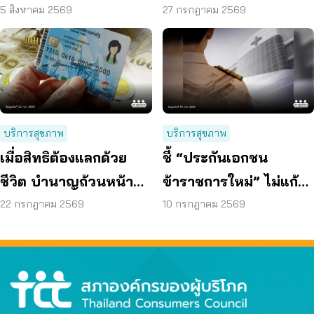
ผู้บริโภค” แสดงความคิด
70 ลดค่าครองชีพ
5 สิงหาคม 2569
27 กรกฎาคม 2569
เห็นโดยสุจริต
บริการสุขภาพ
บริการสุขภาพ
เมื่อสิทธิต้องแลกด้วย
ชี้ “ประกันเอกชน
ชีวิต บำนาญถ้วนหน้า
ข้าราชการใหม่” ไม่แก้
คือคำตอบของสังคมสูง
ปัญหางบฯ ระยะยาว
22 กรกฎาคม 2569
10 กรกฎาคม 2569
วัย
เสนอรวมกองทุนสุขภาพ