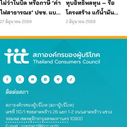
ไม่ว่าในบิล หรือภาษี ‘ค่า
ทุบอิทธิพลทุน – รื้อ
ไฟสาธารณะ’ ปชช. แบก
โครงสร้าง แก้น้ำมัน
อยู่ดี ถ้ารัฐจริงใจต้องแก้
ไฟฟ้า ค่าเน็ตแพง
27 มิถุนายน 2569
2 มิถุนายน 2569
ที่ “ต้นทุน”
ติดต่อสภา
สภาองค์กรของผู้บริโภค (สภาผู้บริโภค)
เลขที่ 110/1 ซอยลาดพร้าว 26 แยก 1-2 ถนนลาดพร้าว แขวง
จอมพล เขตจตุจักรกรุงเทพมหานคร 10900
E-mail :
contact@tcc.or.th