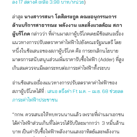
ลง 17 สตางค์ เหลือ 3.98 บาท/หน่วย
)
ล่าสุด
นางสาวรสนา โตสิตระกูล คณะอนุกรรมการ
ด้านบริการสาธารณะ พลังงาน และสิ่งแวดล้อม สภา
ผู้บริโภค
กล่าวว่า ที่ผ่านมาสภาผู้บริโภคเคยมีข้อเสนอเรื่อง
แนวทางการปรับลดราคาค่าไฟฟ้าไปยังคณะรัฐมนตรี โดย
หนึ่งในข้อเสนอของสภาผู้บริโภค คือ การยกเลิกนโยบาย
มาตรการสนับสนุนส่วนเพิ่มราคารับซื้อไฟฟ้า (Adder) ที่สูง
เกินสมควรจนมีผลกระทบต่อภาระค่าไฟฟ้าทั้งระบบ
อ่านข้อเสนอเรื่องแนวทางการปรับลดราคาค่าไฟฟ้าของ
สภาผู้บริโภคได้ที่ :
เสนอ ตรึงค่า Ft ม.ค. – เม.ย. 68 ช่วยลด
ภาระค่าไฟฟ้าประชาชน
“กกพ. ควรเสนอให้ทบทวนนานแล้ว เพราะที่ผ่านมาเอกชน
ได้ค่าไฟฟ้าส่วนเกินที่ไม่ควรได้รับปีละมากกว่า 3 หมื่นล้าน
บาท เป็นค่ารับซื้อไฟฟ้าพลังงานแสงอาทิตย์และพลังงาน