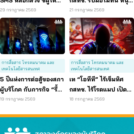
SMS หลอกลวง ชี้ผู้ให้
กสทช. รับมือไม่ทัน หนุน
บริการต้องร่วมรับผิด
ใช้ พ.ร.ก. ไซเบอร์ เข้มข้น
29 กรกฎาคม 2569
21 กรกฎาคม 2569
การสื่อสาร โทรคมนาคม และ
การสื่อสาร โทรคมนาคม และ
เทคโนโลยีสารสนเทศ
เทคโนโลยีสารสนเทศ
5 ปีแห่งการต่อสู้ของสภา
เท “โอทีที” ไร้เข็มทิศ
ผู้บริโภค กับภารกิจ “รื้อ
กสทช. ไร้โรดแมป เปิด
กสทช.” เพื่อทวงคืนสิทธิ
ช่องมิจฉาชีพหลอกผู้
19 กรกฎาคม 2569
18 กรกฎาคม 2569
ผู้บริโภคโทรคมนาคม
บริโภค