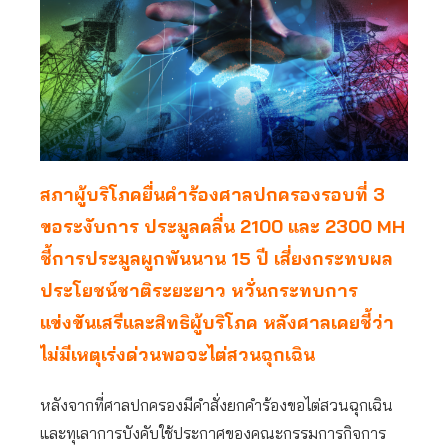
สภาผู้บริโภคยื่นคำร้องศาลปกครองรอบที่ 3
ขอระงับการ ประมูลคลื่น 2100 และ 2300 MH
ชี้การประมูลผูกพันนาน 15 ปี เสี่ยงกระทบผล
ประโยชน์ชาติระยะยาว หวั่นกระทบการ
แข่งขันเสรีและสิทธิผู้บริโภค หลังศาลเคยชี้ว่า
ไม่มีเหตุเร่งด่วนพอจะไต่สวนฉุกเฉิน
หลังจากที่ศาลปกครองมีคำสั่งยกคำร้องขอไต่สวนฉุกเฉิน
และทุเลาการบังคับใช้ประกาศของคณะกรรมการกิจการ