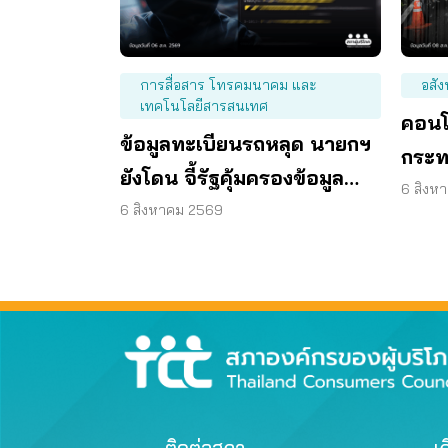
การสื่อสาร โทรคมนาคม และ
อสัง
เทคโนโลยีสารสนเทศ
คอนโ
ข้อมูลทะเบียนรถหลุด นายกฯ
กระท
ยังโดน จี้รัฐคุ้มครองข้อมูล
6 สิงห
ส่วนบุคคล
6 สิงหาคม 2569