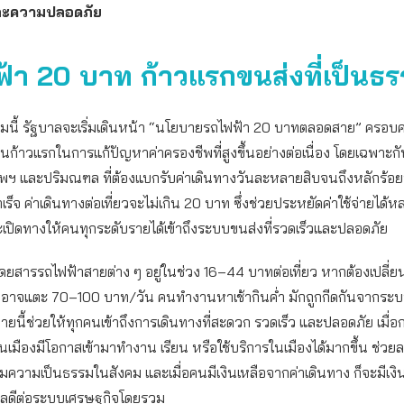
และความปลอดภัย
ฟ้า
20 บาท ก้าวแรกขนส่งที่เป็นธ
ลาคมนี้ รัฐบาลจะเริ่มเดินหน้า “นโยบายรถไฟฟ้า 20 บาทตลอดสาย” ครอบค
เป็นก้าวแรกในการแก้ปัญหาค่าครองชีพที่สูงขึ้นอย่างต่อเนื่อง โดยเฉพา
ทพฯ และปริมณฑล ที่ต้องแบกรับค่าเดินทางวันละหลายสิบจนถึงหลักร้
เร็จ ค่าเดินทางต่อเที่ยวจะไม่เกิน 20 บาท ซึ่งช่วยประหยัดค่าใช้จ่ายได
ะเปิดทางให้คนทุกระดับรายได้เข้าถึงระบบขนส่งที่รวดเร็วและปลอดภัย
าโดยสารรถไฟฟ้าสายต่าง ๆ อยู่ในช่วง 16–44 บาทต่อเที่ยว หากต้องเปลี
นอาจแตะ 70–100 บาท/วัน คนทำงานหาเช้ากินค่ำ มักถูกกีดกันจากระบ
ายนี้ช่วยให้ทุกคนเข้าถึงการเดินทางที่สะดวก รวดเร็ว และปลอดภัย เมื่
เมืองมีโอกาสเข้ามาทำงาน เรียน หรือใช้บริการในเมืองได้มากขึ้น ช่ว
พิ่มความเป็นธรรมในสังคม และเมื่อคนมีเงินเหลือจากค่าเดินทาง ก็จะมีเงิน
งผลดีต่อระบบเศรษฐกิจโดยรวม