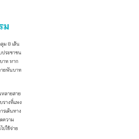
รรม
ลุม 8 เส้น
ะกับประชาชน
อยบาท หาก
้หลายพันบาท
่ยนหลายสาย
บรางที่แพง
อการเดินทาง
ยลดความ
ไปใช้จ่าย