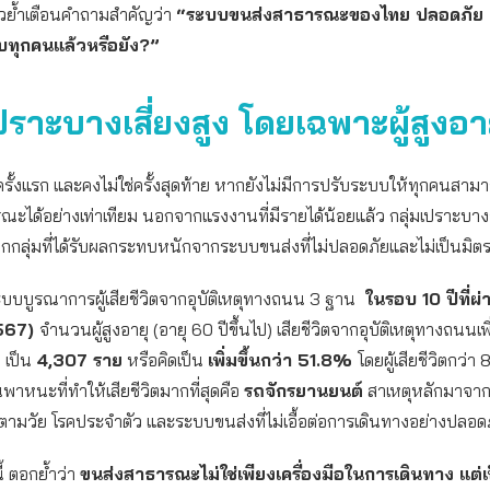
าวย้ำเตือนคำถามสำคัญว่า
“ระบบขนส่งสาธารณะของไทย ปลอดภัย แ
บทุกคนแล้วหรือยัง?”
เปราะบางเสี่ยงสูง โดยเฉพาะผู้สูงอา
ช่ครั้งแรก และคงไม่ใช่ครั้งสุดท้าย หากยังไม่มีการปรับระบบให้ทุกคนสามา
ะได้อย่างเท่าเทียม นอกจากแรงงานที่มีรายได้น้อยแล้ว กลุ่มเปราะบางอย
นอีกกลุ่มที่ได้รับผลกระทบหนักจากระบบขนส่งที่ไม่ปลอดภัยและไม่เป็นมิต
บบบูรณาการผู้เสียชีวิตจากอุบัติเหตุทางถนน 3 ฐาน
ในรอบ 10 ปีที่ผ
567)
จำนวนผู้สูงอายุ (อายุ 60 ปีขึ้นไป) เสียชีวิตจากอุบัติเหตุทางถนนเพ
ย
เป็น
4,307 ราย
หรือคิดเป็น
เพิ่มขึ้นกว่า
51.8%
โดยผู้เสียชีวิตกว่า 
นพาหนะที่ทำให้เสียชีวิตมากที่สุดคือ
รถจักรยานยนต์
สาเหตุหลักมาจาก
ามวัย โรคประจำตัว และระบบขนส่งที่ไม่เอื้อต่อการเดินทางอย่างปลอด
ี้ ตอกย้ำว่า
ขนส่งสาธารณะไม่ใช่เพียงเครื่องมือในการเดินทาง แต่เป