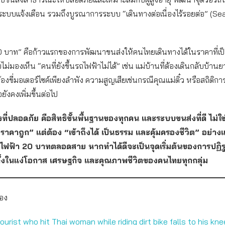
ระบบแจ้งเตือน รวมถึงบูรณาการระบบ “เดินทางต่อเนื่องไร้รอยต่อ” (S
0 บาท” คือก้าวแรกของการพัฒนาขนส่งให้คนไทยเดินทางได้ในราคาที่เป
มองเห็น “คนที่ยังขึ้นรถไฟฟ้าไม่ได้” เช่น แม่บ้านที่ต้องเดินกลับบ้านยา
งต้องขี่มอเตอร์ไซค์เพียงลำพัง ความสูญเสียเช่นกรณีคุณแม่ติ๋ว หรือสถิติกา
จยังคงเพิ่มขึ้นต่อไป
ี่ปลอดภัย คือสิทธิขั้นพื้นฐานของทุกคน และระบบขนส่งที่ดี ไม่ใช่แ
“ราคาถูก” แต่ต้อง “เข้าถึงได้ เป็นธรรม และคุ้มครองชีวิต” อย่างแ
ไฟฟ้า
20 บาทตลอดสาย หากทำได้ดีจะเป็นจุดเริ่มต้นของการปฏิรู
ทั้งในแง่โอกาส เศรษฐกิจ และคุณภาพชีวิตของคนไทยทุกกลุ่ม
้อง
urist who hit Thai woman while riding dirt bike falls to his kn