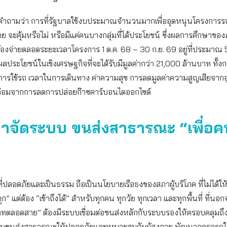
คำถามว่า การที่รัฐบาลใช้งบประมาณจำนวนมากเพื่ออุดหนุนโครงการร
จะคุ้มหรือไม่ หรือมีแค่คนบางกลุ่มที่ได้ประโยชน์ ซึ่งผลการศึกษาขอ
้องจ่ายตลอดระยะเวลาโครงการ 1 ต.ค. 68 – 30 ก.ย. 69 อยู่ที่ประมาณ 
ลประโยชน์ในเชิงเศรษฐกิจที่จะได้รับมีมูลค่ากว่า 21,000 ล้านบาท ทั้
นการใช้รถ เวลาในการเดินทาง ค่าความสุข การลดมูลค่าความสูญเสียจากอุบ
ดล้อมจากการลดการปล่อยก๊าซคาร์บอนไดออกไซด์
ลาจัดระบบ ขนส่งสาธารณะ “เพื่อค
่ปลอดภัยและเป็นธรรม ถือเป็นนโยบายเรือธงของสภาผู้บริโภค ที่ไม่ได้
ถูก” แต่ต้อง “เข้าถึงได้” สำหรับทุกคน ทุกวัย ทุกเวลา และทุกพื้นที่ ที่น
 บาทตลอดสาย” ต้องมีระบบเชื่อมต่อขนส่งหลักกับระบบรองให้ครอบคลุมถ
ขนส่งสาธารณะให้ปลอดภัยและเหมาะสมกับผู้สูงอายุ พัฒนาจุดรอรถใ