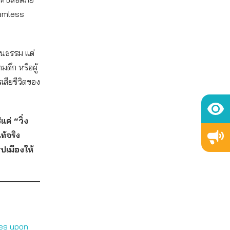
eamless
็นธรรม แต่
มดึก หรือผู้
รเสียชีวิตของ
ค่ “วิ่ง
ท้จริง
ปเมืองให้
ees upon