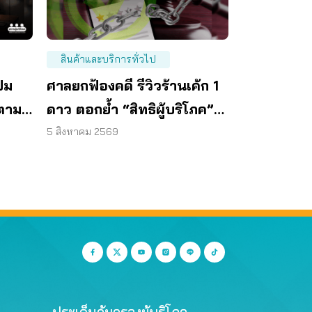
สินค้าและบริการทั่วไป
ปม
ศาลยกฟ้องคดี รีวิวร้านเค้ก 1
ตาม
ดาว ตอกย้ำ “สิทธิผู้บริโภค”
แสดงความคิดเห็นโดยสุจริต
5 สิงหาคม 2569