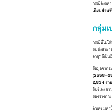
กรณีดังกล่
เทียมสำหรั
กลุ่ม
กรณีนี้ไม่ใ
ขนส่งสาธารณ
อายุ” ก็เป็
ข้อมูลจากระ
(2558–2
2,834 รา
ขับขี่เอง ยา
ของร่างกายต
ตัวเลขเหล่าน