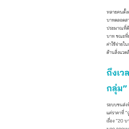
หลายคนตั้ง
บาทตลอดสาย 
ประมาณที่ต
บาท ขณะที่ผ
ค่าใช้จ่ายใ
ด้านสิ่งแว
ถึงเว
กลุ่ม”
ระบบขนส่งที
แค่ราคาที่ “
เรื่อง “20
นอก ออกแบบ