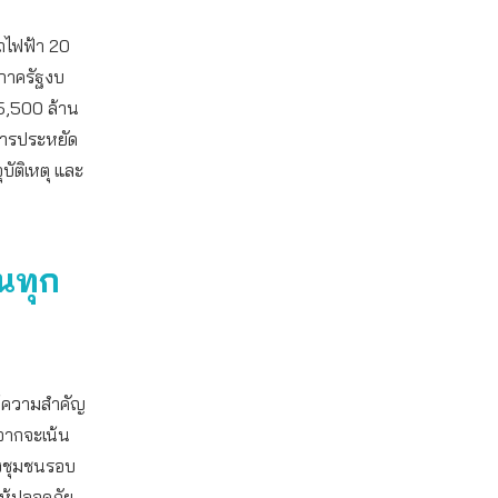
ถไฟฟ้า 20
งภาครัฐงบ
5,500 ล้าน
งการประหยัด
ัติเหตุ และ
นทุก
ให้ความสำคัญ
อกจากจะเน้น
ึงชุมชนรอบ
ห้ปลอดภัย