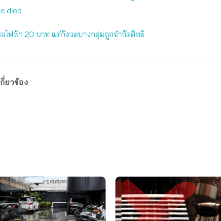
he died
! รถไฟฟ้า 20 บาท แต่กังวลบางกลุ่มถูกจำกัดสิทธิ
กี่ยวข้อง