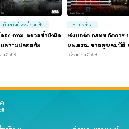
หาริมทรัพย์และที่อยู่อาศัย
ข่าวองค์กร
ดสูง กทม. ตรวจซ้ำยังผิด
เร่งบอร์ด กสทช.จัดการ 
บความปลอดภัย
นพ.สรณ ขาดคุณสมบัติ 
มติกรรมการสรรหา
าคม 2569
5 สิงหาคม 2569