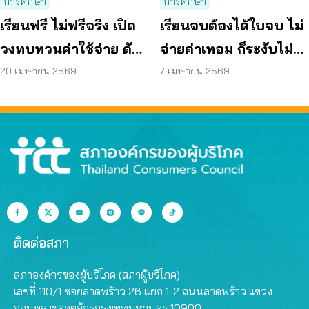
การศึกษา
การศึกษา
เรียนฟรี ไม่ฟรีจริง เปิด
เรียนจบต้องได้ใบจบ ไม่
วงทบทวนค่าใช้จ่าย ดัน
จ่ายค่าเทอม ก็ระงับไม่ได้
แก้ พ.ร.บ.การศึกษาฯ
หนุนสถานศึกษาใช้ทั่ว
20 เมษายน 2569
7 เมษายน 2569
ประเทศ
ติดต่อสภา
สภาองค์กรของผู้บริโภค (สภาผู้บริโภค)
เลขที่ 110/1 ซอยลาดพร้าว 26 แยก 1-2 ถนนลาดพร้าว แขวง
จอมพล เขตจตุจักรกรุงเทพมหานคร 10900