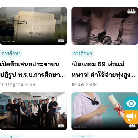
การศึกษา
การศึกษา
เปิดข้อเสนอประชาชน
เปิดเทอม 69 พ่อแม่
ปฏิรูป พ.ร.บ.การศึกษา
หนาว! ค่าใช้จ่ายพุ่งสูงสุด
แห่งชาติ ลดเหลื่อมล้ำ –
รอบ 17 ปี “เรียนฟรีไม่มี
11 กรกฎาคม 2569
19 พ.ค. 2569
เพิ่มคุณภาพผู้เรียน
จริง”