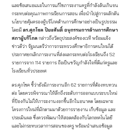
และข้อเสนอแนะในการแก้ไขภาระงานครูที่กำลังล้นเกินจน
กระทบต่อคุณภาพการเรียนการสอน เพื่อนำไปสู่การผลักดัน
นโยบายคุ้มครองผู้บริโภคด้านการศึกษาอย่างเป็นรูปธรรม
โดยมี
ดร.ศุภโชค ปิยะสันติ์ อนุกรรมการด้านการศึกษา
สภาผู้บริโภค
กล่าวถึงวัตถุประสงค์ของเวที พร้อมแจ้ง
ข่าวดีว่า รัฐมนตรีว่าการกระทรวงศึกษาธิการคนใหม่ได้
ประกาศยกเลิกภาระงานที่ส่งผลกระทบต่อโรงเรียนถึง 52
รายการจาก 114 รายการ ถือเป็นขวัญกำลังใจที่ดีแก่ครูและ
โรงเรียนทั่วประเทศ
ดร.ศุภโชค ชี้ว่ายังมีภาระงานอีก 62 รายการที่ต้องทบทวน
ต่อ โดยควรพิจารณาให้ลึกถึงระดับการออกแบบระบบใหม่
ที่ป้องกันไม่ให้ภาระงานงอกขึ้นอีกในอนาคต โดยเฉพาะ
โครงการใหม่ที่มักตามมาด้วยการรายงาน เก็บข้อมูล และ
ประเมินผล ซึ่งควรพัฒนาให้สอดคล้องกับโลกเทคโนโลยี
และไม่กระทบเวลาการสอนของครู พร้อมนำเสนอข้อมูล