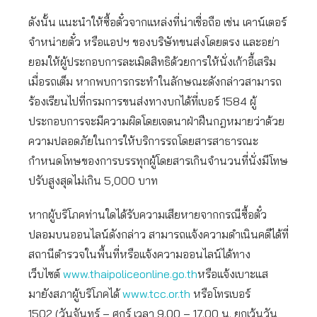
ดังนั้น แนะนำให้ซื้อตั๋วจากแหล่งที่น่าเชื่อถือ เช่น เคาน์เตอร์
จำหน่ายตั๋ว หรือแอปฯ ของบริษัทขนส่งโดยตรง และอย่า
ยอมให้ผู้ประกอบการละเมิดสิทธิด้วยการให้นั่งเก้าอี้เสริม
เมื่อรถเต็ม หากพบการกระทำในลักษณะดังกล่าวสามารถ
ร้องเรียนไปที่กรมการขนส่งทางบกได้ที่เบอร์ 1584 ผู้
ประกอบการจะมีความผิดโดยเจตนาฝ่าฝืนกฎหมายว่าด้วย
ความปลอดภัยในการให้บริการรถโดยสารสาธารณะ
กำหนดโทษของการบรรทุกผู้โดยสารเกินจำนวนที่นั่งมีโทษ
ปรับสูงสุดไม่เกิน 5,000 บาท
หากผู้บริโภคท่านใดได้รับความเสียหายจากกรณีซื้อตั๋ว
ปลอมบนออนไลน์ดังกล่าว สามารถแจ้งความดำเนินคดีได้ที่
สถานีตำรวจในพื้นที่หรือแจ้งความออนไลน์ได้ทาง
เว็บไซต์
www.thaipoliceonline.go.th
หรือแจ้งเบาะแส
มายังสภาผู้บริโภคได้
www.tcc.or.th
หรือโทรเบอร์
1502 (วันจันทร์ – ศุกร์ เวลา 9.00 – 17.00 น. ยกเว้นวัน