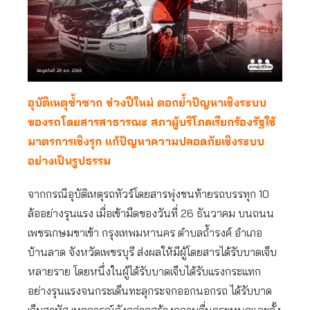
อุบัติเหตุซ้ำซาก ช่วงปีใหม่ ตอกย้ำปัญหาเชิงระบบ
ของรถโดยสารสาธารณะ สภาผู้บริโภคเรียกร้องรัฐใช้
มาตรการเชิงรุก แก้ปัญหาความปลอดภัยเชิงระบบ
อย่างเป็นรูปธรรม
จากกรณีอุบัติเหตุรถทัวร์โดยสารพุ่งชนท้ายรถบรรทุก 10
ล้ออย่างรุนแรง เมื่อเช้ามืดของวันที่ 26 ธันวาคม บนถนน
เพชรเกษมขาเข้า กรุงเทพมหานคร ตำบลถ้ำรงค์ อำเภอ
บ้านลาด จังหวัดเพชรบุรี ส่งผลให้มีผู้โดยสารได้รับบาดเจ็บ
หลายราย โดยหนึ่งในผู้ได้รับบาดเจ็บได้รับแรงกระแทก
อย่างรุนแรงจนกระเด็นทะลุกระจกออกนอกรถ ได้รับบาด