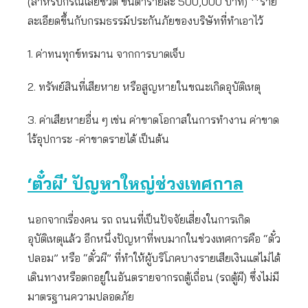
(สำหรับกรณีเสียชีวิต ขั้นต่ำรายละ 500,000 บาท) **ราย
ละเอียดขึ้นกับกรมธรรม์ประกันภัยของบริษัทที่ทำเอาไว้
1. ค่าทนทุกข์ทรมาน จากการบาดเจ็บ
2. ทรัพย์สินที่เสียหาย หรือสูญหายในขณะเกิดอุบัติเหตุ
3. ค่าเสียหายอื่น ๆ เช่น ค่าขาดโอกาสในการทำงาน ค่าขาด
ไร้อุปการะ -ค่าขาดรายได้ เป็นต้น
‘ตั๋วผี’ ปัญหาใหญ่ช่วงเทศกาล
นอกจากเรื่องคน รถ ถนนที่เป็นปัจจัยเสี่ยงในการเกิด
อุบัติเหตุแล้ว อีกหนึ่งปัญหาที่พบมากในช่วงเทศการคือ “ตั๋ว
ปลอม” หรือ “ตั๋วผี” ที่ทำให้ผู้บริโภคบางรายเสียเงินแต่ไม่ได้
เดินทางหรือตกอยู่ในอันตรายจากรถตู้เถื่อน (รถตู้ผี) ซึ่งไม่มี
มาตรฐานความปลอดภัย