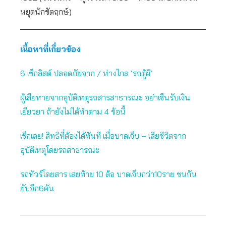
หยุดนักขัตฤกษ์)
เนื้อหาที่เกี่ยวข้อง
6 เช็กลิสต์ ปลอดภัยจาก / ห่างไกล ‘รถตู้ผี’
ผู้เสียหายจากอุบัติเหตุรถสารสาธารณะ อย่าเซ็นรับเงิน
เยียวยา ถ้ายังไม่ได้ทำตาม 4 ข้อนี้
เช็กเลย! สิทธิที่ต้องได้ทันที เมื่อบาดเจ็บ – เสียชีวิตจาก
อุบัติเหตุโดยรถสาธารณะ
รถทัวร์โดยสาร เสยท้าย 10 ล้อ บาดเจ็บกว่า10ราย ชนกัน
ยับอีก6คัน