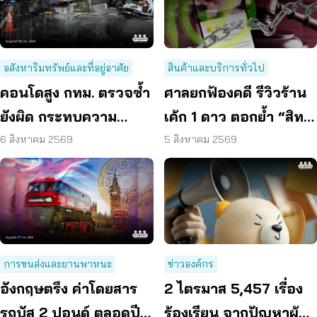
อสังหาริมทรัพย์และที่อยู่อาศัย
สินค้าและบริการทั่วไป
คอนโดสูง กทม. ตรวจซ้ำ
ศาลยกฟ้องคดี รีวิวร้าน
ยังผิด กระทบความ
เค้ก 1 ดาว ตอกย้ำ “สิทธิ
ปลอดภัย
ผู้บริโภค” แสดงความคิด
6 สิงหาคม 2569
5 สิงหาคม 2569
เห็นโดยสุจริต
การขนส่งและยานพาหนะ
ข่าวองค์กร
อังกฤษตรึง ค่าโดยสาร
2 ไตรมาส 5,457 เรื่อง
รถบัส 2 ปอนด์ ตลอดปี
ร้องเรียน จากปัญหาผู้