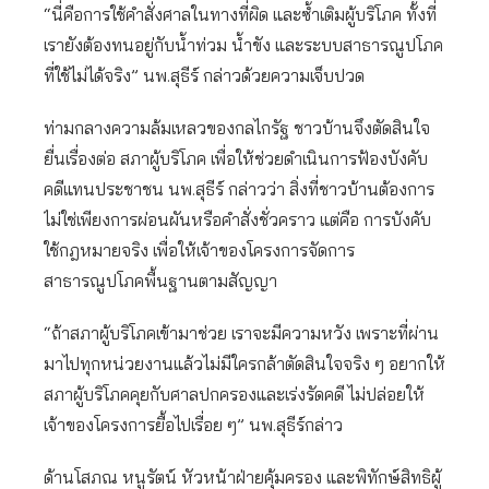
“นี่คือการใช้คำสั่งศาลในทางที่ผิด และซ้ำเติมผู้บริโภค ทั้งที่
เรายังต้องทนอยู่กับน้ำท่วม น้ำขัง และระบบสาธารณูปโภค
ที่ใช้ไม่ได้จริง” นพ.สุธีร์ กล่าวด้วยความเจ็บปวด
ท่ามกลางความล้มเหลวของกลไกรัฐ ชาวบ้านจึงตัดสินใจ
ยื่นเรื่องต่อ สภาผู้บริโภค เพื่อให้ช่วยดำเนินการฟ้องบังคับ
คดีแทนประชาชน นพ.สุธีร์ กล่าวว่า สิ่งที่ชาวบ้านต้องการ
ไม่ใช่เพียงการผ่อนผันหรือคำสั่งชั่วคราว แต่คือ การบังคับ
ใช้กฎหมายจริง เพื่อให้เจ้าของโครงการจัดการ
สาธารณูปโภคพื้นฐานตามสัญญา
“ถ้าสภาผู้บริโภคเข้ามาช่วย เราจะมีความหวัง เพราะที่ผ่าน
มาไปทุกหน่วยงานแล้วไม่มีใครกล้าตัดสินใจจริง ๆ อยากให้
สภาผู้บริโภคคุยกับศาลปกครองและเร่งรัดคดี ไม่ปล่อยให้
เจ้าของโครงการยื้อไปเรื่อย ๆ” นพ.สุธีร์กล่าว
ด้านโสภณ หนูรัตน์ หัวหน้าฝ่ายคุ้มครอง และพิทักษ์สิทธิผู้