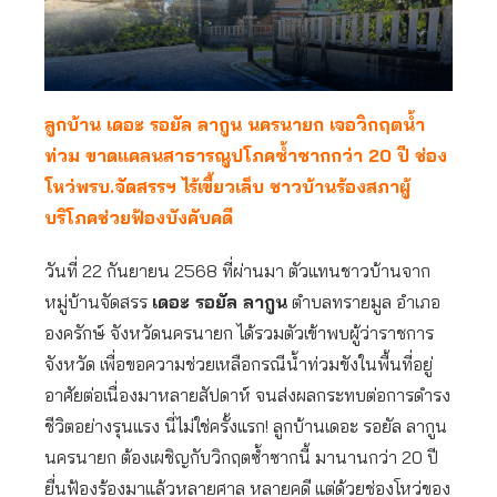
ลูกบ้าน เดอะ รอยัล ลากูน นครนายก เจอวิกฤตน้ำ
ท่วม
ขาดแคลนสาธารณูปโภค
ซ้ำซากกว่า 20 ปี ช่อง
โหว่พรบ.จัดสรรฯ ไร้เขี้ยวเล็บ ชาวบ้านร้องสภาผู้
บริโภคช่วยฟ้องบังคับคดี
วันที่ 22 กันยายน 2568 ที่ผ่านมา ตัวแทนชาวบ้านจาก
หมู่บ้านจัดสรร
เดอะ รอยัล ลากูน
ตำบลทรายมูล อำเภอ
องครักษ์ จังหวัดนครนายก ได้รวมตัวเข้าพบผู้ว่าราชการ
จังหวัด เพื่อขอความช่วยเหลือกรณีน้ำท่วมขังในพื้นที่อยู่
อาศัยต่อเนื่องมาหลายสัปดาห์ จนส่งผลกระทบต่อการดำรง
ชีวิตอย่างรุนแรง นี่ไม่ใช่ครั้งแรก! ลูกบ้านเดอะ รอยัล ลากูน
นครนายก ต้องเผชิญกับวิกฤตซ้ำซากนี้ มานานกว่า 20 ปี
ยื่นฟ้องร้องมาแล้วหลายศาล หลายคดี แต่ด้วยช่องโหว่ของ