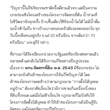
“ปัญหานี้ไม่ใช่ภัยธรรมชาติครั้งเดียวแล้วจบ แต่เป็นความ
บกพร่องเชิงโครงสร้างของโครงการจัดสรรที่ดิน น้ำท่วมที
ไรชีวิตเราพังทุกครั้ง บ้านชั้นเดียวใช้ห้องน้ำไม่ได้ ไม่มีน้ำดื่ม
รถน้ำเข้าไม่ถึง ชาวบ้านบางครอบครัวต้องอพยพออกไป ทุก
วันนี้เหลือคนอยู่จริง ๆ แค่ 20 ครัวเรือน จากเดิมกว่า 70
ครัวเรือน” นพ.สุธีร์ กล่าว
ที่ผ่านมาได้ร้องเรียนหน่วยงานรัฐและฟ้องร้องต่อศาลแล้ว
หลายคดี แต่กลับไม่ได้รับการแก้ไขอย่างเป็นรูปธรรม
เนื่องจาก
พรบ.จัดสรรที่ดิน พ.ศ.
2543
มีข้อบกพร่อง ไม่
สามารถบังคับเจ้าของโครงการให้แก้ไขปัญหาได้ โดย
เจ้าของโครงการเคยอ้างว่าตามกฎหมาย “การตั้งนิติบุคคล
หมู่บ้าน” ต้องอาศัยเงื่อนไขว่ามีการขายเกินครึ่งหนึ่งของ
ที่ดินทั้งหมด แต่เมื่อไม่เข้าเงื่อนไข กฎหมายก็ไม่บังคับให้
โครงการจัดตั้งนิติบุคคล ทำให้เจ้าของโครงการยังเป็นผู้รับ
ผิดชอบ แต่ไม่เคยจัดการแก้ไขปัญหา