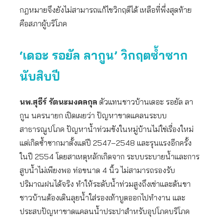
กฎหมายจึงยังไม่สามารถแก้ไขวิกฤติได้ เหลือที่พึ่งสุดท้าย
คือสภาผู้บริโภค
‘เดอะ รอยัล ลากูน’
วิกฤตซ้ำซาก
นับสิบปี
นพ.สุธีร์ รัตนะมงคลกุล
ตัวแทนชาวบ้านเดอะ รอยัล ลา
กูน นครนายก เปิดเผยว่า ปัญหาขาดแคลนระบบ
สาธารณูปโภค ปัญหาน้ำท่วมขังในหมู่บ้านไม่ใช่เรื่องใหม่
แต่เกิดซ้ำซากมาตั้งแต่ปี 2547–2548 และรุนแรงอีกครั้ง
ในปี 2554 โดยสาเหตุหลักเกิดจาก ระบบระบายน้ำและการ
สูบน้ำไม่เพียงพอ ท่อขนาด 4 นิ้ว ไม่สามารถรองรับ
ปริมาณฝนได้จริง ทำให้ระดับน้ำท่วมสูงถึงเข่าและต้นขา
ชาวบ้านต้องเดินลุยน้ำใส่รองเท้าบูตออกไปทำงาน และ
ประสบปัญหาขาดแคลนน้ำประปาสำหรับอุปโภคบริโภค