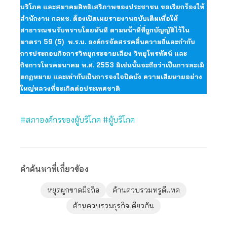
บริโภค และสมาคมสิทธิเสรีภาพของประชาชน ขอเรียกร้องให้
สำนักงาน กสทช. ต้องเปิดเผยรายงานฉบับเต็มเพื่อให้
สาธารณชนรับทราบโดยทันที ตามหน้าที่ที่ถูกบัญญัติไว้ใน
มาตรา 59 (5) พ.ร.บ. องค์กรจัดสรรคลื่นความถี่และกำกับ
การประกอบกิจการวิทยุกระจายเสียง วิทยุโทรทัศน์ และ
กิจการโทรคมนาคม พ.ศ. 2553 มิเช่นนั้นจะถือว่าเป็นการละเมิ
ดกฏหมาย และเท่ากับเป็นการจงใจปิดบัง ความเสียหายอย่าง
ใหญ่หลวงที่จะเกิดต่อประเทศชาติ
#สภาองค์กรของผู้บริโภค
#ผู้บริโภค
คำค้นหาที่เกี่ยวข้อง
หยุดผูกขาดมือถือ
ค้านควบรวมทรูดีแทค
ค้านควบรวมธุรกิจเดียวกัน