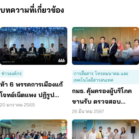
บทความที่เกี่ยวข้อง
ข่าวองค์กร
การสื่อสาร โทรคมนาคม และ
เทคโนโลยีสารสนเทศ
ท้า 6 พรรคการเมืองแก้
กมธ. คุ้มครองผู้บริโภค
โจทย์เน็ตแพง ปฏิรูป
ขานรับ ตรวจสอบ
กสทช. – หยุดผูกขาด
20 มกราคม 2569
กสทช.
26 มีนาคม 2567