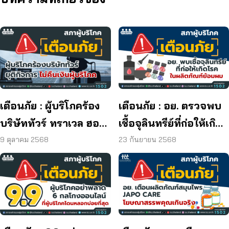
เตือนภัย : ผู้บริโภคร้อง
เตือนภัย : อย. ตรวจพบ
บริษัททัวร์ ทราเวล ฮอลิ
เชื้อจุลินทรีย์ที่ก่อให้เกิด
เดย์ ยุติกิจการ ไม่คืนเงิน
โรค และพบแบคทีเรีย
9 ตุลาคม 2568
23 กันยายน 2568
ผู้บริโภค
ยีสต์ และรา เกิน
มาตรฐานกำหนด ใน
ผลิตภัณฑ์ย้อมผม