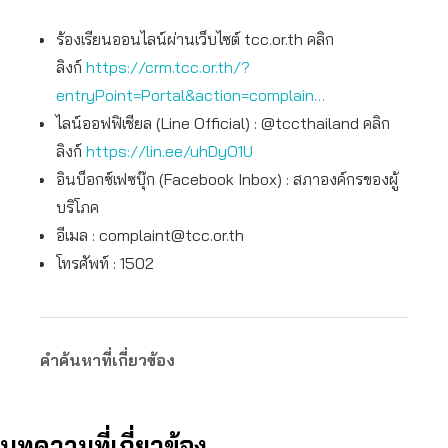
ร้องเรียนออนไลน์ผ่านเว็บไซต์ tcc.or.th คลิก
ลิงก์
https://crm.tcc.or.th/?
entryPoint=Portal&action=complain…
ไลน์ออฟฟิเชียล (Line Official) : @tccthailand คลิก
ลิงก์
https://lin.ee/uhDyO1U
อินบ็อกซ์เฟซบุ๊ก (Facebook Inbox) : สภาองค์กรของผู้
บริโภค
อีเมล :
complaint@tcc.or.th
โทรศัพท์ : 1502
คำค้นหาที่เกี่ยวข้อง
บทความที่เกี่ยวข้อง