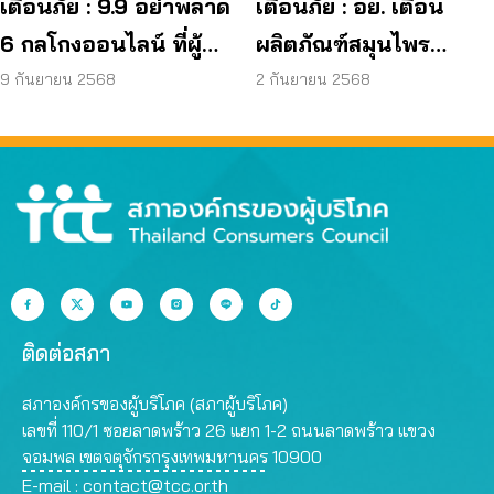
เตือนภัย : 9.9 อย่าพลาด
เตือนภัย : อย. เตือน
6 กลโกงออนไลน์ ที่ผู้
ผลิตภัณฑ์สมุนไพร
บริโภคโดนหลอกบ่อย
JAPO CARE โฆษณา
9 กันยายน 2568
2 กันยายน 2568
ที่สุด
สรรพคุณเกินจริง
ติดต่อสภา
สภาองค์กรของผู้บริโภค (สภาผู้บริโภค)
เลขที่ 110/1 ซอยลาดพร้าว 26 แยก 1-2 ถนนลาดพร้าว แขวง
จอมพล เขตจตุจักรกรุงเทพมหานคร 10900
E-mail :
contact@tcc.or.th