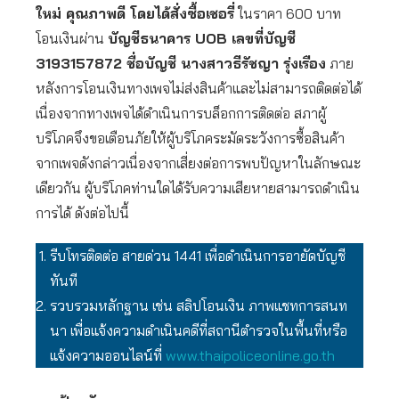
ใหม่ คุณภาพดี โดยได้สั่งซื้อเชอรี่
ในราคา 600 บาท
โอนเงินผ่าน
บัญชีธนาคาร UOB เลขที่บัญชี
3193157872 ชื่อบัญชี นางสาวธีรัชญา รุ่งเรือง
ภาย
หลังการโอนเงินทางเพจไม่ส่งสินค้าและไม่สามารถติดต่อได้
เนื่องจากทางเพจได้ดำเนินการบล็อกการติดต่อ สภาผู้
บริโภคจึงขอเตือนภัยให้ผู้บริโภคระมัดระวังการซื้อสินค้า
จากเพจดังกล่าวเนื่องจากเสี่ยงต่อการพบปัญหาในลักษณะ
เดียวกัน ผู้บริโภคท่านใดได้รับความเสียหายสามารถดำเนิน
การได้ ดังต่อไปนี้
รีบโทรติดต่อ สายด่วน 1441 เพื่อดำเนินการอายัดบัญชี
ทันที
รวบรวมหลักฐาน เช่น สลิปโอนเงิน ภาพแชทการสนท
นา เพื่อแจ้งความดำเนินคดีที่สถานีตำรวจในพื้นที่หรือ
แจ้งความออนไลน์ที่
www.thaipoliceonline.go.th