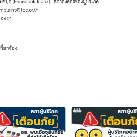
เฟซบุ๊ก (Facebook Inbox) : สภาองค์กรของผู้บริโภค
mplaint@tcc.or.th
: 1502
กี่ยวข้อง