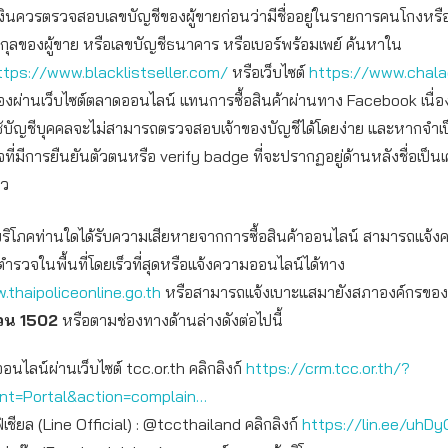
งินควรตรวจสอบเลขบัญชีของผู้ขายก่อนว่ามีชื่ออยู่ในรายการคนโกงหรื
สกุลของผู้ขาย หรือเลขบัญชีธนาคาร หรือเบอร์พร้อมเพย์ ค้นหาใน
ttps://www.blacklistseller.com/
หรือเว็บไซต์
https://www.chal
อของผ่านเว็บไซต์ตลาดออนไลน์ แทนการซื้อสินค้าผ่านทาง Facebook เนื่
ช้บัญชีบุคคลจะไม่สามารถตรวจสอบเจ้าของบัญชีได้โดยง่าย และหากจำเ
จที่มีการยืนยันตัวตนหรือ verify badge ที่จะปรากฏอยู่ด้านหลังชื่อเป็น
าว
ผู้บริโภคท่านใดได้รับความเสียหายจากการซื้อสินค้าออนไลน์ สามารถแจ้
ตำรวจในพื้นที่โดยเร็วที่สุดหรือแจ้งความออนไลน์ได้ทาง
.thaipoliceonline.go.th
หรือสามารถแจ้งเบาะแสมายังสภาองค์กรของผู้บ
วน
1502
หรือตามช่องทางด้านล่างดังต่อไปนี้
ออนไลน์ผ่านเว็บไซต์ tcc.or.th คลิกลิงก์
https://crm.tcc.or.th/?
int=Portal&action=complain…
เชียล (Line Official) : @tccthailand คลิกลิงก์
https://lin.ee/uhDy