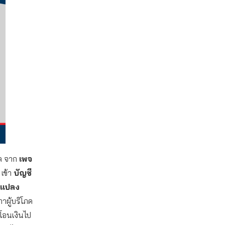
ยืด จาก
เพจ
เข้า
บัญชี
ต แปลง
าผู้บริโภค
รโอนเงินไป