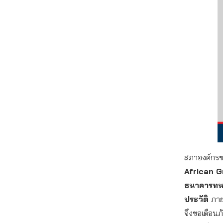
สภาองค์กรของ
African G
ธนาคารทห
ประวัติ
ภาย
จึงขอเตือนภ