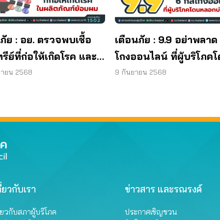
ภัย : อย. ตรวจพบเชื้อ
เตือนภัย : 9.9 อย่าพลาด
ทรีย์ที่ก่อให้เกิดโรค และ
โกงออนไลน์ ที่ผู้บริโภค
ทีเรีย ยีสต์ และรา เกิน
หลอกบ่อยที่สุด
ยายน 2568
9 กันยายน 2568
รฐานกำหนด ใน
ภัณฑ์ย้อมผม
ี่ยวกับเรา
ข่าวสาร และรณรงค์
ี่ยวกับสภาผู้บริโภค
ประกาศเชิญชวน