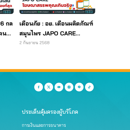
 6 กล
เตือนภัย : อย. เตือนผลิตภัณฑ์
โดน
สมุนไพร JAPO CARE
โฆษณาสรรพคุณเกินจริง
2 กันยายน 2568
ประเด็นคุ้มครองผู้บริโภค
การเงินและการธนาคาร