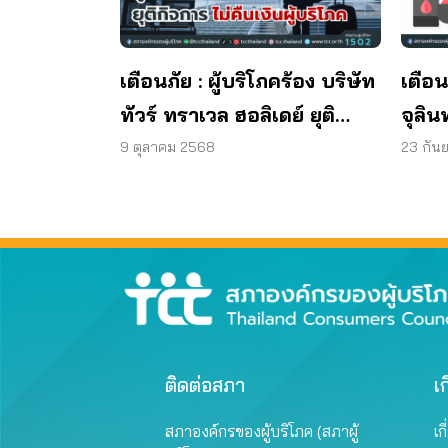
เตือนภัย : ผู้บริโภคร้อง บริษัท
เตือน
ทัวร์ ทราเวล ฮอลิเดย์ ยุติ
จุลิน
กิจการ ไม่คืนเงินผู้บริโภค
พบแบค
9 ตุลาคม 2568
23 กัน
มาต
ผลิต
ติดต่อสภา
เก
สภาองค์กรของผู้บริโภค (สภาผู้
เก