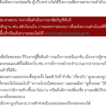
งต้นเพื่อความปลอดภัย ผู้บริโภคท่านใดได้รับความเสียหายสามารถดำเนินก
ต่อ สายด่วน 1441 เพื่อดำเนินการอายัดบัญชีทันที
ักฐาน เช่น สลิปโอนเงิน ภาพแชทการสนทนา เพื่อแจ้งความดำเนินคดีที
ื้นที่หรือแจ้งความออนไลน์ที่
www.thaipoliceonline.go.th
เชื่อถือของเพจ รีวิวจากผู้ซื้อสินค้า รวมถึงการกดรีแอกชัน เนื่องจากผู้
อลบคอมเมนต์ที่ไม่ดีออกไป เช่น หากมีการกดโกรธจำนวนมากอาจหมายถึงผู
ค้าที่ได้รับ
บสถานะเพจก่อนซื้อทุกครั้ง โดยเข้าไปที่ หัวข้อ “เกี่ยวกับ” ดูหมวดหมู
ที่ขายหรือไม่และไปที่ “ความโปร่งใสของเพจ” และกดเลือก “ดูทั้งหมด” ให
ากพบว่ามีการสร้างขึ้นมาไม่นาน หรือเพิ่งมีการเปลี่ยนชื่อ อาจสงสัยไว้ก่
ึ้นมาเพื่อหลอกลวง
ามีราคาถูกเกินควร อาจเข้าข่ายเป็นเพจปลอมหรือหลอกลวงได้