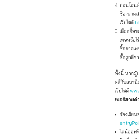
ก่อนโอนเ
ชื่อ-นาม
เว็บไซต์
h
เลือกซื้
เพจหรือใ
ซื้อจากเพ
ติ๊กถูกสีข
ทั้งนี้ หาก
คดีกับสถานี
เว็บไซต์
www
เบอร์สายด่
ร้องเรียน
entryPo
ไลน์ออฟฟิ