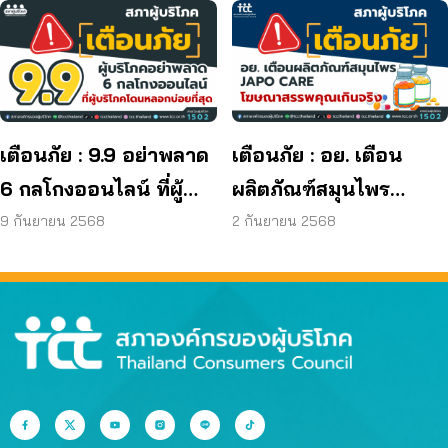
ผู้บริโภค
ยีสต์ และรา เกิน
มาตรฐานกำหนด ใน
ผลิตภัณฑ์ย้อมผม
เตือนภัย : 9.9 อย่าพลาด
เตือนภัย : อย. เตือน
6 กลโกงออนไลน์ ที่ผู้
ผลิตภัณฑ์สมุนไพร
บริโภคโดนหลอกบ่อย
JAPO CARE โฆษณา
9 กันยายน 2568
2 กันยายน 2568
ที่สุด
สรรพคุณเกินจริง