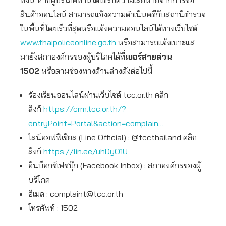
ทั้งนี้ หากผู้บริโภคท่านใดได้รับความเสียหายจากการซื้อ
สินค้าออนไลน์ สามารถแจ้งความดำเนินคดีกับสถานีตำรวจ
ในพื้นที่โดยเร็วที่สุดหรือแจ้งความออนไลน์ได้ทางเว็บไซต์
www.thaipoliceonline.go.th
หรือสามารถแจ้งเบาะแส
มายังสภาองค์กรของผู้บริโภคได้ที่
เบอร์สายด่วน
1502
หรือตามช่องทางด้านล่างดังต่อไปนี้
ร้องเรียนออนไลน์ผ่านเว็บไซต์ tcc.or.th คลิก
ลิงก์
https://crm.tcc.or.th/?
entryPoint=Portal&action=complain…
ไลน์ออฟฟิเชียล (Line Official) : @tccthailand คลิก
ลิงก์
https://lin.ee/uhDyO1U
อินบ็อกซ์เฟซบุ๊ก (Facebook Inbox) : สภาองค์กรของผู้
บริโภค
อีเมล :
complaint@tcc.or.th
โทรศัพท์ : 1502