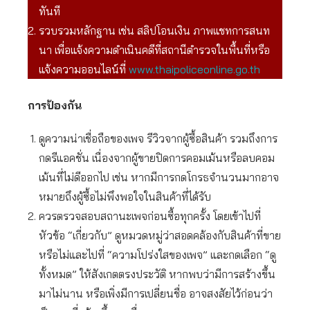
ทันที
รวบรวมหลักฐาน เช่น สลิปโอนเงิน ภาพแชทการสนท
นา เพื่อแจ้งความดำเนินคดีที่สถานีตำรวจในพื้นที่หรือ
แจ้งความออนไลน์ที่
www.thaipoliceonline.go.th
การป้องกัน
ดูความน่าเชื่อถือของเพจ รีวิวจากผู้ซื้อสินค้า รวมถึงการ
กดรีแอคชั่น เนื่องจากผู้ขายปิดการคอมเม้นหรือลบคอม
เม้นที่ไม่ดีออกไป เช่น หากมีการกดโกรธจำนวนมากอาจ
หมายถึงผู้ซื้อไม่พึงพอใจในสินค้าที่ได้รับ
ควรตรวจสอบสถานะเพจก่อนซื้อทุกครั้ง โดยเข้าไปที่
หัวข้อ “เกี่ยวกับ” ดูหมวดหมู่ว่าสอดคล้องกับสินค้าที่ขาย
หรือไม่และไปที่ “ความโปร่งใสของเพจ” และกดเลือก “ดู
ทั้งหมด” ให้สังเกตตรงประวัติ หากพบว่ามีการสร้างขึ้น
มาไม่นาน หรือเพิ่งมีการเปลี่ยนชื่อ อาจสงสัยไว้ก่อนว่า