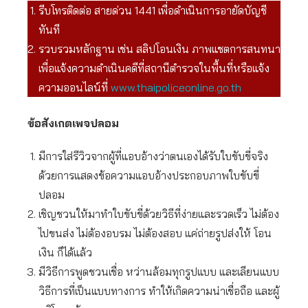
รีบโทรติดต่อ สายด่วน 1441 เพื่อดำเนินการอายัดบัญชี
ทันที
รวบรวมหลักฐาน เช่น สลิปโอนเงิน ภาพแชตการสนทนา
เพื่อแจ้งความดำเนินคดีที่สถานีตำรวจในพื้นที่หรือแจ้ง
ความออนไลน์ที่
www.thaipoliceonline.go.th
ข้อสังเกตเพจปลอม
มีการใส่รีวิวจากผู้ที่แอบอ้างว่าตนเองได้รับใบขับขี่จริง
ด้วยการแสดงข้อความแอบอ้างประกอบภาพใบขับขี่
ปลอม
เชิญชวนให้มาทำใบขับขี่ด้วยวิธีที่ง่ายและรวดเร็ว ไม่ต้อง
ไปขนส่ง ไม่ต้องอบรม ไม่ต้องสอบ แค่ถ่ายรูปส่งให้ โอน
เงิน ก็ได้แล้ว
มีวิธีการพูดชวนเชื่อ หว่านล้อมทุกรูปแบบ และเลียนแบบ
วิธีการที่เป็นแบบทางการ ทำให้เกิดความน่าเชื่อถือ และผู้