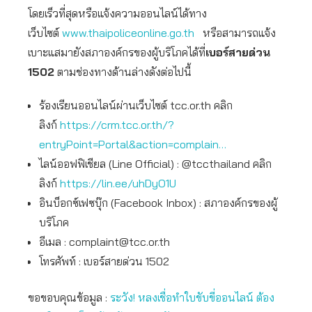
โดยเร็วที่สุดหรือแจ้งความออนไลน์ได้ทาง
เว็บไซต์
www.thaipoliceonline.go.th
หรือสามารถแจ้ง
เบาะแสมายังสภาองค์กรของผู้บริโภคได้ที่
เบอร์สายด่วน
1502
ตามช่องทางด้านล่างดังต่อไปนี้
ร้องเรียนออนไลน์ผ่านเว็บไซต์ tcc.or.th คลิก
ลิงก์
https://crm.tcc.or.th/?
entryPoint=Portal&action=complain…
ไลน์ออฟฟิเชียล (Line Official) : @tccthailand คลิก
ลิงก์
https://lin.ee/uhDyO1U
อินบ็อกซ์เฟซบุ๊ก (Facebook Inbox) : สภาองค์กรของผู้
บริโภค
อีเมล :
complaint@tcc.or.th
โทรศัพท์ : เบอร์สายด่วน 1502
ขอขอบคุณข้อมูล :
ระวัง! หลงเชื่อทำใบขับขี่ออนไลน์ ต้อง