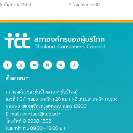
บริโภคโดนหลอกบ่อย
JAPO CARE โฆษณา
9 กันยายน 2568
2 กันยายน 2568
ที่สุด
สรรพคุณเกินจริง
ติดต่อสภา
สภาองค์กรของผู้บริโภค (สภาผู้บริโภค)
เลขที่ 110/1 ซอยลาดพร้าว 26 แยก 1-2 ถนนลาดพร้าว แขวง
จอมพล เขตจตุจักรกรุงเทพมหานคร 10900
E-mail :
contact@tcc.or.th
โทรศัพท์ 0-2938-1502
(เวลาทำการ 09.00 - 18.00 น.)