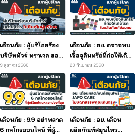
เตือนภัย : ผู้บริโภคร้อง
เตือนภัย : อย. ตรวจพบ
บริษัททัวร์ ทราเวล ฮอลิ
เชื้อจุลินทรีย์ที่ก่อให้เกิด
เดย์ ยุติกิจการ ไม่คืนเงิน
โรค และพบแบคทีเรีย
9 ตุลาคม 2568
23 กันยายน 2568
ผู้บริโภค
ยีสต์ และรา เกิน
มาตรฐานกำหนด ใน
ผลิตภัณฑ์ย้อมผม
เตือนภัย : 9.9 อย่าพลาด
เตือนภัย : อย. เตือน
6 กลโกงออนไลน์ ที่ผู้
ผลิตภัณฑ์สมุนไพร