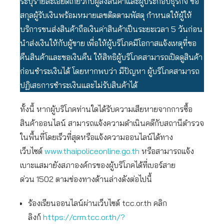
ระบุรายละเอียดเกี่ยวกับผู้ส่งสินค้าและผู้ประกอบธุรกิจ ชื่อ
สกุลผู้รับเงินพร้อมหมายเลขติดตามพัสดุ กำหนดให้ผู้ให้
บริการขนส่งสินค้าถือเงินค่าสินค้าเป็นระยะเวลา 5 วันก่อน
นำส่งเงินให้กับผู้ขาย เพื่อให้ผู้บริโภคมีโอกาสแจ้งเหตุที่ขอ
คืนสินค้าและขอเงินคืน ให้สิทธิผู้บริโภคสามารถเปิดดูสินค้า
ก่อนชำระเงินได้ โดยหากพบว่า มีปัญหา ผู้บริโภคสามารถ
ปฏิเสธการชำระเงินและไม่รับสินค้าได้
ทั้งนี้ หากผู้บริโภคท่านใดได้รับความเสียหายจากการซื้อ
สินค้าออนไลน์ สามารถแจ้งความดำเนินคดีกับสถานีตำรวจ
ในพื้นที่โดยเร็วที่สุดหรือแจ้งความออนไลน์ได้ทาง
เว็บไซต์
www.thaipoliceonline.go.th
หรือสามารถแจ้ง
เบาะแสมายังสภาองค์กรของผู้บริโภคได้ที่เบอร์สาย
ด่วน 1502 ตามช่องทางด้านล่างดังต่อไปนี้
ร้องเรียนออนไลน์ผ่านเว็บไซต์ tcc.or.th คลิก
ลิงก์
https://crm.tcc.or.th/?