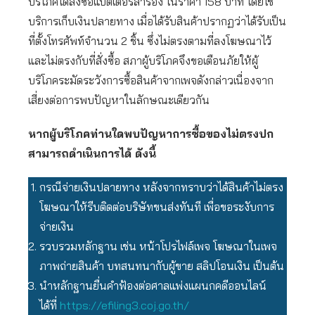
บริโภคได้สั่งซื้อแบตเตอรี่สำรอง ในราคา 158 บาท โดยใช้
บริการเก็บเงินปลายทาง เมื่อได้รับสินค้าปรากฏว่าได้รับเป็น
ที่ตั้งโทรศัพท์จำนวน 2 ชิ้น ซึ่งไม่ตรงตามที่ลงโฆษณาไว้
และไม่ตรงกับที่สั่งซื้อ สภาผู้บริโภคจึงขอเตือนภัยให้ผู้
บริโภคระมัดระวังการซื้อสินค้าจากเพจดังกล่าวเนื่องจาก
เสี่ยงต่อการพบปัญหาในลักษณะเดียวกัน
หากผู้บริโภคท่านใดพบปัญหาการซื้อของไม่ตรงปก
สามารถดำเนินการได้ ดังนี้
กรณีจ่ายเงินปลายทาง หลังจากทราบว่าได้สินค้าไม่ตรง
โฆษณาให้รีบติดต่อบริษัทขนส่งทันที เพื่อขอระงับการ
จ่ายเงิน
รวบรวมหลักฐาน เช่น หน้าโปรไฟล์เพจ โฆษณาในเพจ
ภาพถ่ายสินค้า บทสนทนากับผู้ขาย สลิปโอนเงิน เป็นต้น
นำหลักฐานยื่นคำฟ้องต่อศาลแพ่งแผนกคดีออนไลน์
ได้ที่
https://efiling3.coj.go.th/