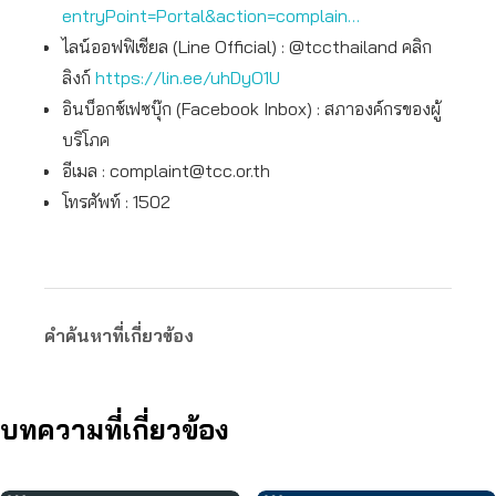
entryPoint=Portal&action=complain…
ไลน์ออฟฟิเชียล (Line Official) : @tccthailand คลิก
ลิงก์
https://lin.ee/uhDyO1U
อินบ็อกซ์เฟซบุ๊ก (Facebook Inbox) : สภาองค์กรของผู้
บริโภค
อีเมล :
complaint@tcc.or.th
โทรศัพท์ : 1502
คำค้นหาที่เกี่ยวข้อง
บทความที่เกี่ยวข้อง