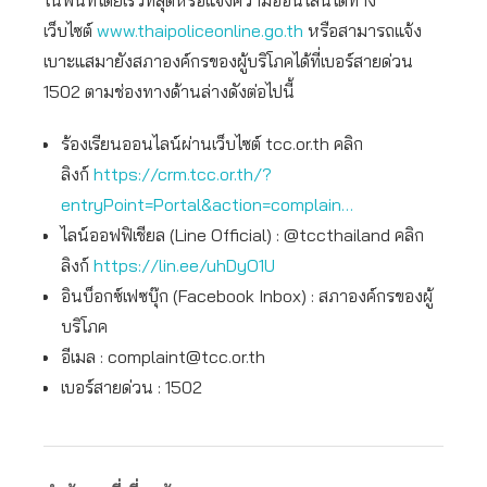
ในพื้นที่โดยเร็วที่สุดหรือแจ้งความออนไลน์ได้ทาง
เว็บไซต์
www.thaipoliceonline.go.th
หรือสามารถแจ้ง
เบาะแสมายังสภาองค์กรของผู้บริโภคได้ที่เบอร์สายด่วน
1502 ตามช่องทางด้านล่างดังต่อไปนี้
ร้องเรียนออนไลน์ผ่านเว็บไซต์ tcc.or.th คลิก
ลิงก์
https://crm.tcc.or.th/?
entryPoint=Portal&action=complain…
ไลน์ออฟฟิเชียล (Line Official) : @tccthailand คลิก
ลิงก์
https://lin.ee/uhDyO1U
อินบ็อกซ์เฟซบุ๊ก (Facebook Inbox) : สภาองค์กรของผู้
บริโภค
อีเมล :
complaint@tcc.or.th
เบอร์สายด่วน : 1502