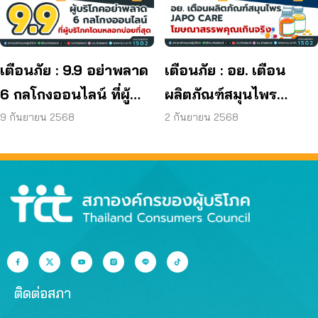
ผลิตภัณฑ์ย้อมผม
เตือนภัย : 9.9 อย่าพลาด
เตือนภัย : อย. เตือน
6 กลโกงออนไลน์ ที่ผู้
ผลิตภัณฑ์สมุนไพร
บริโภคโดนหลอกบ่อย
JAPO CARE โฆษณา
9 กันยายน 2568
2 กันยายน 2568
ที่สุด
สรรพคุณเกินจริง
ติดต่อสภา