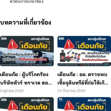
คำค้นหาที่เกี่ยวข้อง
บทความที่เกี่ยวข้อง
เตือนภัย : ผู้บริโภคร้อง
เตือนภัย : อย. ตรวจพบ
บริษัททัวร์ ทราเวล ฮอลิ
เชื้อจุลินทรีย์ที่ก่อให้เกิด
เดย์ ยุติกิจการ ไม่คืนเงิน
โรค และพบแบคทีเรีย
9 ตุลาคม 2568
23 กันยายน 2568
ผู้บริโภค
ยีสต์ และรา เกิน
มาตรฐานกำหนด ใน