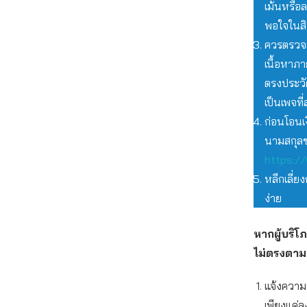
เม้นหรือ
พอใจในสินค
ควรตรวจสอ
เนื้อหาภา
ตรงประวัต
เป็นเพจที
ก่อนโอนเ
นามสกุลข
https://
หลีกเลี่
ง่าย
หากผู้บริโ
ไม่ตรงตามท
แจ้งความท
เพียงแค่ล