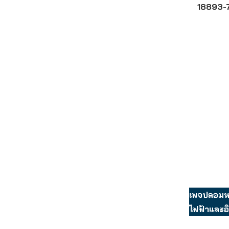
18893-
เพจปลอมหล
ไฟฟ้าและอิ