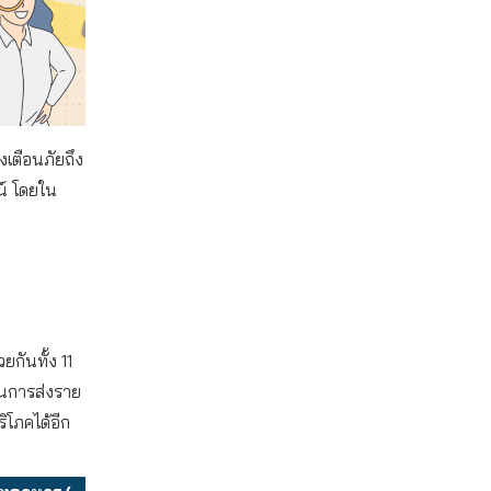
งเตือนภัยถึง
น์ โดยใน
ยกันทั้ง 11
นินการส่งราย
ิโภคได้อีก