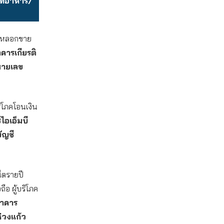
ภทอาหาร/
อ หลอกขาย
คารเกียรติ
ายเลข
ริโภคโอนเงิน
ไอเอ็มบี
ัญชี
็ตรายปี
ือ ผู้บริโภค
นาคาร
ห่วงแก้ว