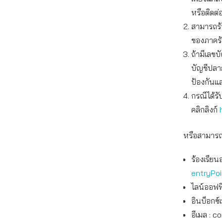
หรือติดต่
สามารถร้
ของภาครั
ถ้ามีเลขบ
บัญชีปลาย
ป้องกันแ
กรณีได้รั
คลิกลิงก์
หรือสามารถแ
ร้องเรียน
entryPo
ไลน์ออฟฟิ
อินบ็อกซ์
อีเมล :
co