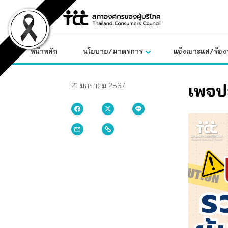
Skip
to
content
หน้าหลัก
นโยบาย/มาตรการ
แจ้งเบาะแส/ร้องท
เพจปล
21 มกราคม 2567