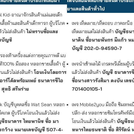
อกขายสินค้าประเภทเสื้อผ้า
เพจปลอมหลอกขายสินค้าประเ
ยาและสินค้าทั่วไป
l Kid-อาณาจักรสินค้าแม่และเด็ก
ื้อผ้าและสินค้าเด็กทารก ผู้บริโภค
เพจ เห็ดเผาะ/เห็ดถอบ ภาคเหนื
้วไม่ส่งสินค้า
ไม่ทราบชื่อและ
เห็ดเผาะแต่ไม่ส่งสินค้า
บัญชีธนา
ขบัญช
นาคิน
ชื่อนายพันกร มีแก้ว
หม
บัญชี 202-0-94590-7
้ารองเท้าเครื่องแต่งกายคุณภาพดี แบ
้100% มือสอง หลอกขายเสื้อผ้า ผู้
เพจนําเข้าผลไม้ เกรดพรีเมี่ยมผู้บ
นแล้วไม่ส่งสินค้า
โอนเงินโดยการ
แล้วไม่ส่งสินค้า
บัญชี ธนาคารซี
อาร์โค้ดพร้อมเพย์ ธนาคารซีไอ
ชื่อนางสาวรังสิมา คงบัน
เลขบ
อ สุทธิ ศรีหร่าย
701400105-1
 บัญชีบุคคลชื่อ Wat Sean หลอก
เพจ Mobile2you มือถือ ซิมเทพเน
จ็คเกต ผู้บริโภคโอนเงินแล้วไม่ส่ง
ปลีก-ส่ง หลอกขายซิมโทรศัพท์มือถ
ญชีธนาคาร ไทยพานิช
ชื่อ มา
โอนเงินแล้วไม่ส่งสินค้า
บัญชีธ
ยะกว้าง
หมายเลขบัญชี 507-4-
ทหารไทยธนชาติ ชื่อ สิริรัตน์ 