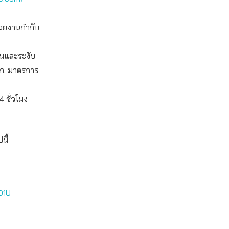
น่วยงานกำกับ
งินและระงับ
.ก. มาตรการ
 ชั่วโมง
นี้
O1U