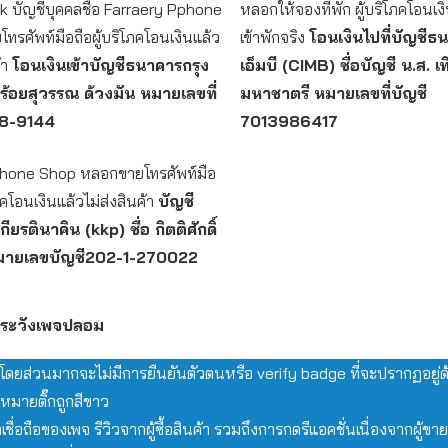
 บัญชีบุคคลชื่อ Farraery Pphone
หลอกให้จองที่พัก ผู้บริโภคโอนเงิ
รศัพท์มือถือผู้บริโภคโอนเงินแล้ว
เข้าพักจริง
โอนเงินไปที่บัญชีธ
้า
โอนเงินเข้าบัญชีธนาคารกรุง
เอ็มบี (CIMB) ชื่อบัญชี น.ส. เ
สร้อยสุวรรณ ด้วงมัน
หมายเลขที่
มหาชาตรี หมายเลขที่บัญชี
8-9144
7013986417
hone Shop หลอกขายโทรศัพท์มือ
โภคโอนเงินแล้วไม่ส่งสินค้า
บัญชี
ยรตินาคิน (kkp) ชื่อ กิตติศักดิ์
มายเลขบัญชี202-1-270022
นระวังเพจปลอม
ดยส่วนมากจะไม่มีการยืนยันตัวตนหรือ verify badge ที่จะปรากฏอยู่ด้
องหมายติ๊กถูกสีขาว
เชื่อถือของเพจ รีวิวจากผู้ซื้อสินค้า รวมถึงการกดรีแอคชั่นเนื่องจากผู้