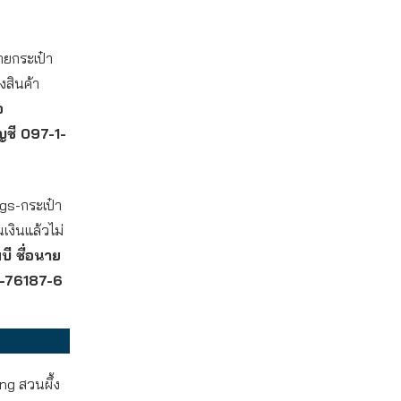
ยกระเป๋า
งสินค้า
อ
ญชี 097-1-
gs-กระเป๋า
เงินแล้วไม่
บี ชื่อนาย
-3-76187-6
ng สวนผึ้ง