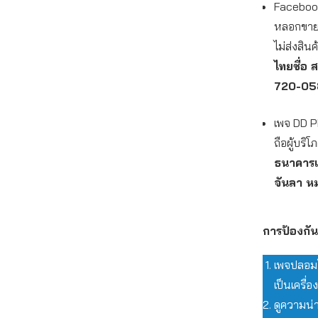
Facebook
หลอกขายโท
ไม่ส่งสินค
ไทยชื่อ 
720-05
เพจ DD P
ถือผู้บริ
ธนาคารเกี
จันลา ห
การป้องกั
เพจปลอมโ
เป็นเครื่
ดูความน่า