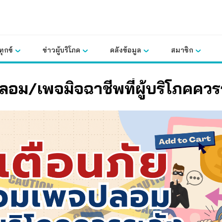
ุกข์
ข่าวผู้บริโภค
คลังข้อมูล
สมาชิก
อม/เพจมิจฉาชีพที่ผู้บริโภคควร