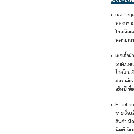
เพจปลอมหล
เพจ Roya
หลอกขายเส
โอนเงินแล
หมายเล
เพจเสื้อผ
รนด์เนมแท
โภคโอนเงิ
สแกนคิว
เอ็มบี ชื่
Facebook
ขายเสื้อแ
สินค้า
บั
นิตย์ ติ