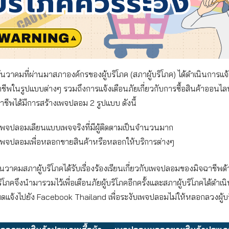
นวาคมที่ผ่านมาสภาองค์กรของผู้บริโภค (สภาผู้บริโภค) ได้ดำเนินการแจ้
ีพในรูปแบบต่างๆ รวมถึงการแจ้งเตือนภัยเกี่ยวกับการซื้อสินค้าออนไล
ฉาชีพได้มีการสร้างเพจปลอม 2 รูปแบบ ดังนี้
เพจปลอมเลียนแบบเพจจริงที่มีผู้ติดตามเป็นจำนวนมาก
เพจปลอมเพื่อหลอกขายสินค้าหรือหลอกให้บริการต่างๆ
ันวาคมสภาผู้บริโภคได้รับเรื่องร้องเรียนเกี่ยวกับเพจปลอมของมิจฉาชีพด้ว
ริโภคจึงนำมารวมไว้เพื่อเตือนภัยผู้บริโภคอีกครั้งและสภาผู้บริโภคได้ดำเ
หมดแจ้งไปยัง Facebook Thailand เพื่อระงับเพจปลอมไม่ให้หลอกลวงผู้บร