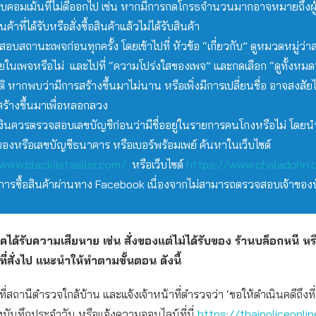
ลบคอมเม้นที่ไม่ดีออกไป เช่น หากมีการกดโกรธจำนวนมากอาจหมายถึงผู้ซื
้าที่ได้รับหรือสั่งซื้อสินค้าแล้วไม่ได้รับสินค้า
บสถานะเพจก่อนทุกครั้ง โดยเข้าไปที่ หัวข้อ “เกี่ยวกับ” ดูหมวดหมู่ว่
ยในเพจหรือไม่ และไปที่ “ความโปร่งใสของเพจ” และกดเลือก “ดูทั้งหมด”
ิ หากพบว่ามีการสร้างขึ้นมาไม่นาน หรือเพิ่งมีการเปลี่ยนชื่อ อาจสงสัยไ
่สร้างขึ้นมาเพื่อหลอกลวง
งินควรตรวจสอบเลขบัญชีก่อนว่ามีชื่ออยู่ในรายการคนโกงหรือไม่ โดยนำ
องหรือเลขบัญชีธนาคาร หรือเบอร์พร้อมเพย์ ค้นหาในเว็บไซต์
www.blacklistseller.com/
หรือเว็บไซต์
https://www.chaladohn.
ยงการซื้อสินค้าผ่านทาง Facebook เนื่องจากไม่สามารถตรวจสอบเจ้าของบ
ภคได้รับความเสียหาย เช่น สั่งของแต่ไม่ได้รับของ ร้านบล็อกหนี หร
ี่สั่งไป แนะนำให้ทำตามขั้นตอน ดังนี้
ี่สถานีตำรวจใกล้บ้าน และแจ้งเจ้าหน้าที่ตำรวจว่า ‘ขอให้ดำเนินคดีถึงที่
งบันทึกประจำวัน หรือแจ้งความออนไลน์ที่นี่
https://thaipoliceonli