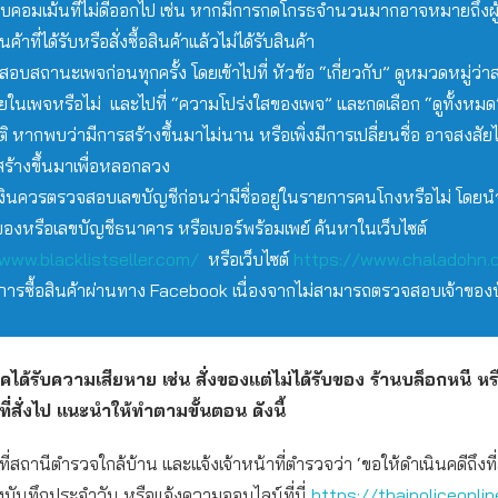
ลบคอมเม้นที่ไม่ดีออกไป เช่น หากมีการกดโกรธจำนวนมากอาจหมายถึงผู้ซื
้าที่ได้รับหรือสั่งซื้อสินค้าแล้วไม่ได้รับสินค้า
บสถานะเพจก่อนทุกครั้ง โดยเข้าไปที่ หัวข้อ “เกี่ยวกับ” ดูหมวดหมู่ว่
ยในเพจหรือไม่ และไปที่ “ความโปร่งใสของเพจ” และกดเลือก “ดูทั้งหมด”
ิ หากพบว่ามีการสร้างขึ้นมาไม่นาน หรือเพิ่งมีการเปลี่ยนชื่อ อาจสงสัยไ
่สร้างขึ้นมาเพื่อหลอกลวง
งินควรตรวจสอบเลขบัญชีก่อนว่ามีชื่ออยู่ในรายการคนโกงหรือไม่ โดยนำ
องหรือเลขบัญชีธนาคาร หรือเบอร์พร้อมเพย์ ค้นหาในเว็บไซต์
www.blacklistseller.com/
หรือเว็บไซต์
https://www.chaladohn.
ยงการซื้อสินค้าผ่านทาง Facebook เนื่องจากไม่สามารถตรวจสอบเจ้าของบ
ภคได้รับความเสียหาย เช่น สั่งของแต่ไม่ได้รับของ ร้านบล็อกหนี หร
ี่สั่งไป แนะนำให้ทำตามขั้นตอน ดังนี้
ี่สถานีตำรวจใกล้บ้าน และแจ้งเจ้าหน้าที่ตำรวจว่า ‘ขอให้ดำเนินคดีถึงที่
งบันทึกประจำวัน หรือแจ้งความออนไลน์ที่นี่
https://thaipoliceonli