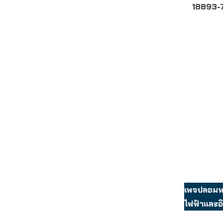
18893-
เพจปลอมหล
ไฟฟ้าและอิ