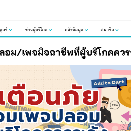
ุกข์
ข่าวผู้บริโภค
คลังข้อมูล
สมาชิก
อม/เพจมิจฉาชีพที่ผู้บริโภคควร