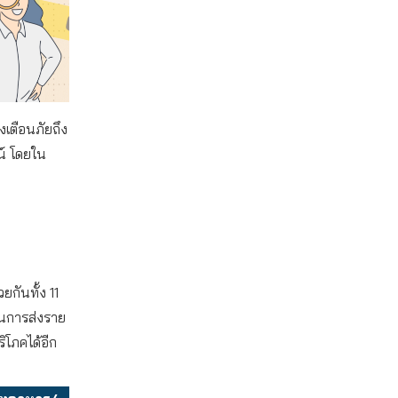
งเตือนภัยถึง
น์ โดยใน
ยกันทั้ง 11
นินการส่งราย
ิโภคได้อีก