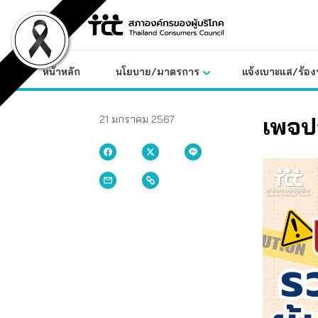
Skip
to
content
หน้าหลัก
นโยบาย/มาตรการ
แจ้งเบาะแส/ร้องท
เพจปล
21 มกราคม 2567