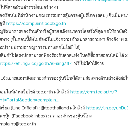
อไปที่สายด่วนตำรวจไซเบอร์ 1441
องเรียนไปที่สำนักงานคณะกรรมการคุ้มครองผู้บริโภค (สคบ.) ซึ่งเป็นห
ฐที่
https://complaint.ocpb.go.th
ัญชีธนาคารของร้านค้าหรือผู้ขาย แจ้งธนาคารโดยเร็วที่สุด ขอให้อายัดเ
ทาง (ขั้นตอนนี้ยังไม่ต้องมีใบแจ้งความ ถ้าธนาคารถามหา อ้างอิง ‘พ.ร
ละปราบปรามอาชญากรรมทางเทคโนโลยี’ ได้)
บสินค้าไม่ตรงปกสามารถฟ้องร้องกับศาลแพ่ง ในคดีซื้อขายออนไลน์ ได้ 24
https://efiling3.coj.go.th/eFiling/#/
ฟรี ไม่มีค่าใช้จ่าย
จ้งเบาะแสมายังสภาองค์กรของผู้บริโภคได้ตามช่องทางด้านล่างดังต่อไป
ออนไลน์ผ่านเว็บไซต์ tcc.or.th คลิกลิงก์
https://crm.tcc.or.th/?
int=Portal&action=complain…
เชียล (Line Official) : @tccthailand คลิกลิงก์
https://lin.ee/uhDy
เฟซบุ๊ก (Facebook Inbox) : สภาองค์กรของผู้บริโภค
mplaint@tcc.or.th