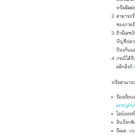
หรือติดต่
สามารถร้
ของภาครั
ถ้ามีเลขบ
บัญชีปลาย
ป้องกันแ
กรณีได้รั
คลิกลิงก์
หรือสามารถแ
ร้องเรียน
entryPo
ไลน์ออฟฟิ
อินบ็อกซ์
อีเมล :
co