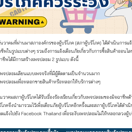
นวาคมที่ผ่านมาสภาองค์กรของผู้บริโภค (สภาผู้บริโภค) ได้ดำเนินการแจ้
ีพในรูปแบบต่างๆ รวมถึงการแจ้งเตือนภัยเกี่ยวกับการซื้อสินค้าออนไล
ฉาชีพได้มีการสร้างเพจปลอม 2 รูปแบบ ดังนี้
เพจปลอมเลียนแบบเพจจริงที่มีผู้ติดตามเป็นจำนวนมาก
เพจปลอมเพื่อหลอกขายสินค้าหรือหลอกให้บริการต่างๆ
ันวาคมสภาผู้บริโภคได้รับเรื่องร้องเรียนเกี่ยวกับเพจปลอมของมิจฉาชีพด้ว
ริโภคจึงนำมารวมไว้เพื่อเตือนภัยผู้บริโภคอีกครั้งและสภาผู้บริโภคได้ดำเ
หมดแจ้งไปยัง Facebook Thailand เพื่อระงับเพจปลอมไม่ให้หลอกลวงผู้บร