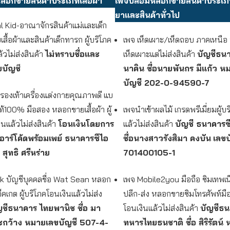
อกขายสินค้าประเภทเสื้อผ้า
เพจปลอมหลอกขายสินค้าประเ
ยาและสินค้าทั่วไป
l Kid-อาณาจักรสินค้าแม่และเด็ก
ื้อผ้าและสินค้าเด็กทารก ผู้บริโภค
เพจ เห็ดเผาะ/เห็ดถอบ ภาคเหนื
้วไม่ส่งสินค้า
ไม่ทราบชื่อและ
เห็ดเผาะแต่ไม่ส่งสินค้า
บัญชีธนา
ขบัญช
นาคิน
ชื่อนายพันกร มีแก้ว
หม
บัญชี 202-0-94590-7
้ารองเท้าเครื่องแต่งกายคุณภาพดี แบ
้100% มือสอง หลอกขายเสื้อผ้า ผู้
เพจนําเข้าผลไม้ เกรดพรีเมี่ยมผู้บ
นแล้วไม่ส่งสินค้า
โอนเงินโดยการ
แล้วไม่ส่งสินค้า
บัญชี ธนาคารซี
อาร์โค้ดพร้อมเพย์ ธนาคารซีไอ
ชื่อนางสาวรังสิมา คงบัน
เลขบ
อ สุทธิ ศรีหร่าย
701400105-1
 บัญชีบุคคลชื่อ Wat Sean หลอก
เพจ Mobile2you มือถือ ซิมเทพเน
จ็คเกต ผู้บริโภคโอนเงินแล้วไม่ส่ง
ปลีก-ส่ง หลอกขายซิมโทรศัพท์มือถ
ญชีธนาคาร ไทยพานิช
ชื่อ มา
โอนเงินแล้วไม่ส่งสินค้า
บัญชีธ
ยะกว้าง
หมายเลขบัญชี 507-4-
ทหารไทยธนชาติ ชื่อ สิริรัตน์ 