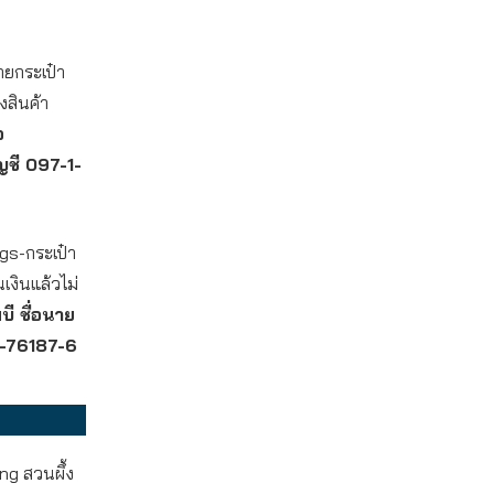
ยกระเป๋า
งสินค้า
อ
ญชี 097-1-
gs-กระเป๋า
เงินแล้วไม่
บี ชื่อนาย
-3-76187-6
ng สวนผึ้ง