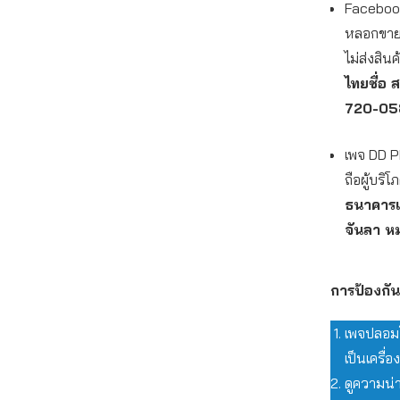
Facebook
หลอกขายโท
ไม่ส่งสินค
ไทยชื่อ 
720-05
เพจ DD P
ถือผู้บริ
ธนาคารเกี
จันลา ห
การป้องกั
เพจปลอมโ
เป็นเครื่
ดูความน่า