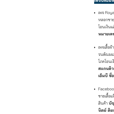
เพจปลอมหล
เพจ Roya
หลอกขายเส
โอนเงินแล
หมายเล
เพจเสื้อผ
รนด์เนมแท
โภคโอนเงิ
สแกนคิว
เอ็มบี ชื่
Facebook
ขายเสื้อแ
สินค้า
บั
นิตย์ ติ