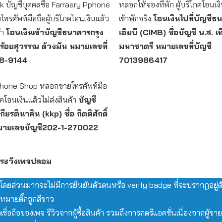
 บัญชีบุคคลชื่อ Farraery Pphone
หลอกให้จองที่พัก ผู้บริโภคโอนเงิ
รศัพท์มือถือผู้บริโภคโอนเงินแล้ว
เข้าพักจริง
โอนเงินไปที่บัญชีธ
้า
โอนเงินเข้าบัญชีธนาคารกรุง
เอ็มบี (CIMB) ชื่อบัญชี น.ส. เ
สร้อยสุวรรณ ด้วงมัน
หมายเลขที่
มหาชาตรี หมายเลขที่บัญชี
8-9144
7013986417
hone Shop หลอกขายโทรศัพท์มือ
โภคโอนเงินแล้วไม่ส่งสินค้า
บัญชี
ยรตินาคิน (kkp) ชื่อ กิตติศักดิ์
มายเลขบัญชี202-1-270022
นระวังเพจปลอม
ดยส่วนมากจะไม่มีการยืนยันตัวตนหรือ verify badge ที่จะปรากฏอยู่ด้
องหมายติ๊กถูกสีขาว
เชื่อถือของเพจ รีวิวจากผู้ซื้อสินค้า รวมถึงการกดรีแอคชั่นเนื่องจากผู้