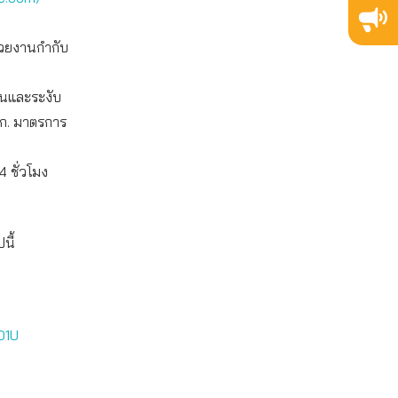
น่วยงานกำกับ
งินและระงับ
.ก. มาตรการ
 ชั่วโมง
นี้
O1U