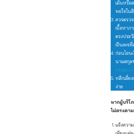
เม้นหรือ
พอใจในสินค
ควรตรวจสอ
เนื้อหาภา
ตรงประวัต
เป็นเพจที
ก่อนโอนเ
นามสกุลข
https://
หลีกเลี่
ง่าย
หากผู้บริโ
ไม่ตรงตามท
แจ้งความท
เพียงแค่ล