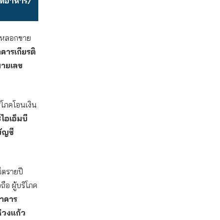
ภทอาหาร/
อ หลอกขาย
คารเกียรติ
ายเลข
ริโภคโอนเงิน
ไอเอ็มบี
ัญชี
็ตรายปี
ือ ผู้บริโภค
นาคาร
ห่วงแก้ว