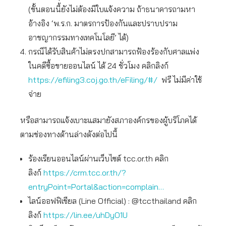
(ขั้นตอนนี้ยังไม่ต้องมีใบแจ้งความ ถ้าธนาคารถามหา
อ้างอิง ‘พ.ร.ก. มาตรการป้องกันและปราบปราม
อาชญากรรมทางเทคโนโลยี’ ได้)
กรณีได้รับสินค้าไม่ตรงปกสามารถฟ้องร้องกับศาลแพ่ง
ในคดีซื้อขายออนไลน์ ได้ 24 ชั่วโมง คลิกลิงก์
https://efiling3.coj.go.th/eFiling/#/
ฟรี ไม่มีค่าใช้
จ่าย
หรือสามารถแจ้งเบาะแสมายังสภาองค์กรของผู้บริโภคได้
ตามช่องทางด้านล่างดังต่อไปนี้
ร้องเรียนออนไลน์ผ่านเว็บไซต์ tcc.or.th คลิก
ลิงก์
https://crm.tcc.or.th/?
entryPoint=Portal&action=complain…
ไลน์ออฟฟิเชียล (Line Official) : @tccthailand คลิก
ลิงก์
https://lin.ee/uhDyO1U