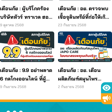
เตือนภัย : ผู้บริโภคร้อง
เตือนภัย : อย. ตรวจพบ
บริษัททัวร์ ทราเวล ฮอลิ
เชื้อจุลินทรีย์ที่ก่อให้เกิด
เดย์ ยุติกิจการ ไม่คืนเงิน
โรค และพบแบคทีเรีย
9 ตุลาคม 2568
23 กันยายน 2568
ผู้บริโภค
ยีสต์ และรา เกิน
มาตรฐานกำหนด ใน
ผลิตภัณฑ์ย้อมผม
เตือนภัย : 9.9 อย่าพลาด
เตือนภัย : อย. เตือน
6 กลโกงออนไลน์ ที่ผู้
ผลิตภัณฑ์สมุนไพร
บริโภคโดนหลอกบ่อย
JAPO CARE โฆษณา
9 กันยายน 2568
2 กันยายน 2568
ที่สุด
สรรพคุณเกินจริง