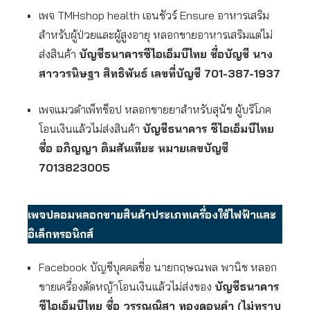
เพจ TMHshop health เอนชัวร์ Ensure อาหารเสริม
สำหรับผู้ป่วยและผู้สูงอายุ หลอกขายอาหารเสริมแต่ไม่
ส่งสินค้า
บัญชีธนาคารซีไอเอ็มบีไทย ชื่อบัญชี นาง
สาววรนิษฐา สิทธิพันธ์ เลขที่บัญชี 701-387-1937
เพจแมวดำเพ็ทช็อป หลอกขายยาสำหรับสุนัข ผู้บริโภค
โอนเงินแล้วไม่ส่งสินค้า
บัญชีธนาคาร ซีไอเอ็มบีไทย
ชื่อ อภิญญา ติมสันเทียะ หมายเลขบัญชี
7013823005
เพจปลอมหลอกขายสินค้าประเภทเครื่องใช้ไฟฟ้าและ
อิเล็กทรอนิกส์
Facebook บัญชีบุคคลชื่อ นายกฤษณพล พานิช หลอก
ขายเครื่องตัดหญ้าโอนเงินแล้วไม่ส่งของ
บัญชีธนาคาร
ซีไอเอ็มบีไทย ชื่อ วรรณณิสา ทองดอนคำ (ไม่ทราบ