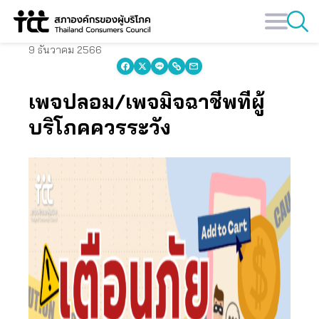
Skip
to
content
9 ธันวาคม 2566
เพจปลอม/เพจมิจฉาชีพที่ผู้
บริโภคควรระวัง