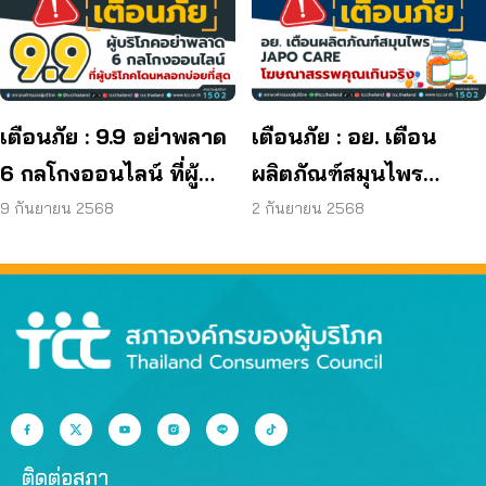
มาตรฐานกำหนด ใน
ผลิตภัณฑ์ย้อมผม
เตือนภัย : 9.9 อย่าพลาด
เตือนภัย : อย. เตือน
6 กลโกงออนไลน์ ที่ผู้
ผลิตภัณฑ์สมุนไพร
บริโภคโดนหลอกบ่อย
JAPO CARE โฆษณา
9 กันยายน 2568
2 กันยายน 2568
ที่สุด
สรรพคุณเกินจริง
ติดต่อสภา