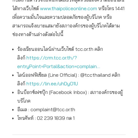
ได้ทางเว็บไซต์
www.thaipoliceonline.com
หรือโทร 1441
เพื่อความมั่นใจและความปลอดภัยของผู้บริโภค หรือ
สามารถแจ้งเบาะแสมายังสภาองค์กรของผู้บริโภคได้ตาม
ช่องทางด้านล่างดังต่อไปนี้
ร้องเรียนออนไลน์ผ่านเว็บไซต์ tcc.or.th คลิก
ลิงก์
https://crm.tcc.or.th/?
entryPoint=Portal&action=complain…
ไลน์ออฟฟิเชียล (Line Official) : @tccthailand คลิก
ลิงก์
https://lin.ee/uhDyO1U
อินบ็อกซ์เฟซบุ๊ก (Facebook Inbox) : สภาองค์กรของผู้
บริโภค
อีเมล :
complaint@tcc.or.th
โทรศัพท์ : 02 239 1839 กด 1