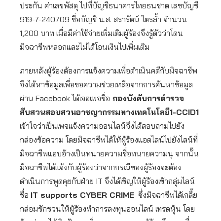
ประกัน ค่าเลขพัสดุ ไปที่บัญชีธนาคารไทยธนชาต เลขบัญชี
919-7-240709 ชื่อบัญชี น.ส. สรารัตน์ ไตรล้ำ จำนวน
1,200 บาท เมื่อมีค่าใช้จ่ายเพิ่มเติมผู้ร้องจึงรู้ตัวว่าโดน
มิจฉาชีพหลอกและไม่ได้โอนเงินไปเพิ่มเติม
ภายหลังผู้ร้องต้องการแจ้งความเพื่อดำเนินคดีกับมิจฉาชีพ
จึงได้หาข้อมูลเพื่อขอความช่วยเหลือจากการค้นหาข้อมูล
ผ่าน Facebook ได้เจอเพจชื่อ
กองบังคับการตำรวจ
สืบสวนสอบสวนอาชญากรรมทางเทคโนโลยี1-CCID1
เข้าใจว่าเป็นเพจแจ้งความออนไลน์จึงได้สอบถามไปยัง
กล่องข้อความ โดยมิจฉาชีพได้ให้ผู้ร้องแอดไลน์ไปยังไลน์ที่
มิจฉาชีพแอบอ้างเป็นทนายความชื่อทนายความนุ จากนั้น
มิจฉาชีพได้แจ้งกับผู้ร้องว่าจากกรณีของผู้ร้องจะต้อง
ดำเนินการพูดคุยกับฝ่าย IT จึงได้เชิญให้ผู้ร้องเข้ากลุ่มไลน์
ชื่อ
IT supports CYBER CRIME
ซึ่งมิจฉาชีพได้เกลี้ย
กล่อมชักชวนให้ผู้ร้องทำการลงทุนออนไลน์ เทรดหุ้น โดย