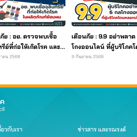
ภัย : อย. ตรวจพบเชื้อ
เตือนภัย : 9.9 อย่าพลาด
ทรีย์ที่ก่อให้เกิดโรค และ
โกงออนไลน์ ที่ผู้บริโภค
ทีเรีย ยีสต์ และรา เกิน
หลอกบ่อยที่สุด
ยายน 2568
9 กันยายน 2568
รฐานกำหนด ใน
ภัณฑ์ย้อมผม
ี่ยวกับเรา
ข่าวสาร และรณรงค์