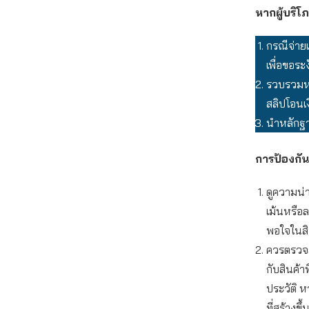
หากผู้บริ
กรณีจ่าย
เพื่อขอระ
รวบรวมหล
สลิปโอนเง
นำหลักฐา
การป้องกัน
ดูความน่า
เม้นหรือ
พอใจในสิน
ควรตรวจสอ
กับสินค้า
ประวัติ ห
ที่สร้างข