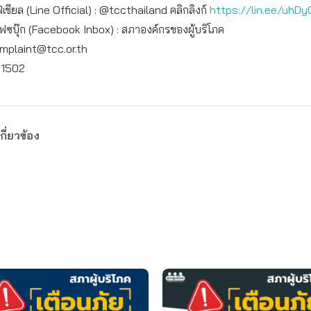
เชียล (Line Official) : @tccthailand คลิกลิงก์
https://lin.ee/uhDy
เฟซบุ๊ก (Facebook Inbox) : สภาองค์กรของผู้บริโภค
mplaint@tcc.or.th
: 1502
กี่ยวข้อง