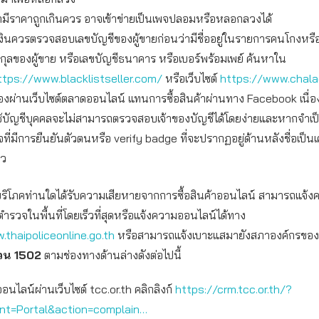
ามีราคาถูกเกินควร อาจเข้าข่ายเป็นเพจปลอมหรือหลอกลวงได้
งินควรตรวจสอบเลขบัญชีของผู้ขายก่อนว่ามีชื่ออยู่ในรายการคนโกงหรื
สกุลของผู้ขาย หรือเลขบัญชีธนาคาร หรือเบอร์พร้อมเพย์ ค้นหาใน
ttps://www.blacklistseller.com/
หรือเว็บไซต์
https://www.chal
อของผ่านเว็บไซต์ตลาดออนไลน์ แทนการซื้อสินค้าผ่านทาง Facebook เนื่
ช้บัญชีบุคคลจะไม่สามารถตรวจสอบเจ้าของบัญชีได้โดยง่ายและหากจำเป
จที่มีการยืนยันตัวตนหรือ verify badge ที่จะปรากฏอยู่ด้านหลังชื่อเป็น
าว
ผู้บริโภคท่านใดได้รับความเสียหายจากการซื้อสินค้าออนไลน์ สามารถแจ้
ตำรวจในพื้นที่โดยเร็วที่สุดหรือแจ้งความออนไลน์ได้ทาง
.thaipoliceonline.go.th
หรือสามารถแจ้งเบาะแสมายังสภาองค์กรของผู้บ
่วน 1502
ตามช่องทางด้านล่างดังต่อไปนี้
ออนไลน์ผ่านเว็บไซต์ tcc.or.th คลิกลิงก์
https://crm.tcc.or.th/?
int=Portal&action=complain…