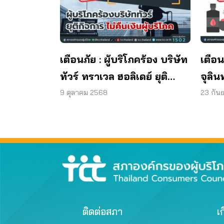
เตือนภัย : ผู้บริโภคร้อง บริษัท
เตือน
ทัวร์ ทราเวล ฮอลิเดย์ ยุติ
จุลิน
กิจการ ไม่คืนเงินผู้บริโภค
พบแบค
9 ตุลาคม 2568
23 กัน
มาต
ผลิต
ติดต่อสภา
เก