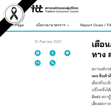
Skip
to
content
Main Page
นโยบาย/มาตรการ
Report Clues / Fi
เตือน
10 กันยายน 2567
ทาง ส
สภาองค์กรของ
เพจ
สินค้า
เลือกเป็นบริก
บริโภคจึงได
ติดต่อ สภาผู
เสี่ยงต่อก