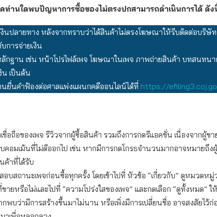
โภคท่านใดพบปัญหาการซื้อของไม่ตรงปกสามารถดำเนินการได้ ดังนี
เงินปลายทาง หลังจากทราบว่าได้สินค้าไม่ตรงโฆษณาให้รีบติดต่อบริษัท
งับการจ่ายเงิน
ักฐาน เช่น หน้าโปรไฟล์เพจ โฆษณาในเพจ ภาพถ่ายสินค้า บทสนทนากั
ิน เป็นต้น
นยื่นคำฟ้องต่อศาลแพ่งแผนกคดีออนไลน์ได้ที่
https://efiling3.coj.go
เชื่อถือของเพจ รีวิวจากผู้ซื้อสินค้า รวมถึงการกดรีแอคชั่น เนื่องจากผู้
ลบคอมเม้นที่ไม่ดีออกไป เช่น หากมีการกดโกรธจำนวนมากอาจหมายถึงผู้ซื
ค้าที่ได้รับ
บสถานะเพจก่อนซื้อทุกครั้ง โดยเข้าไปที่ หัวข้อ “เกี่ยวกับ” ดูหมวดหมู
ที่ขายหรือไม่และไปที่ “ความโปร่งใสของเพจ” และกดเลือก “ดูทั้งหมด” ให
ากพบว่ามีการสร้างขึ้นมาไม่นาน หรือเพิ่งมีการเปลี่ยนชื่อ อาจสงสัยไว้ก่
ึ้นมาเพื่อหลอกลวง