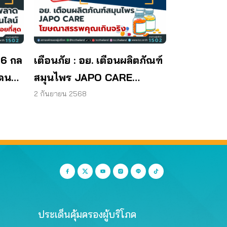
 6 กล
เตือนภัย : อย. เตือนผลิตภัณฑ์
โดน
สมุนไพร JAPO CARE
โฆษณาสรรพคุณเกินจริง
2 กันยายน 2568
ประเด็นคุ้มครองผู้บริโภค