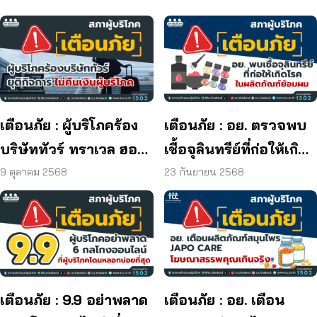
เตือนภัย : ผู้บริโภคร้อง
เตือนภัย : อย. ตรวจพบ
บริษัททัวร์ ทราเวล ฮอลิ
เชื้อจุลินทรีย์ที่ก่อให้เกิด
เดย์ ยุติกิจการ ไม่คืนเงิน
โรค และพบแบคทีเรีย
9 ตุลาคม 2568
23 กันยายน 2568
ผู้บริโภค
ยีสต์ และรา เกิน
มาตรฐานกำหนด ใน
ผลิตภัณฑ์ย้อมผม
เตือนภัย : 9.9 อย่าพลาด
เตือนภัย : อย. เตือน