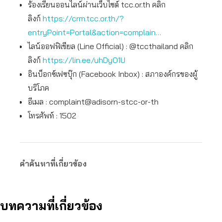
ร้องเรียนออนไลน์ผ่านเว็บไซต์ tcc.or.th คลิก
ลิงก์
https://crm.tcc.or.th/?
entryPoint=Portal&action=complain…
ไลน์ออฟฟิเชียล (Line Official) : @tccthailand คลิก
ลิงก์
https://lin.ee/uhDyO1U
อินบ็อกซ์เฟซบุ๊ก (Facebook Inbox) : สภาองค์กรของผู้
บริโภค
อีเมล : complaint@adisorn-stcc-or-th
โทรศัพท์ : 1502
คำค้นหาที่เกี่ยวข้อง
บทความที่เกี่ยวข้อง