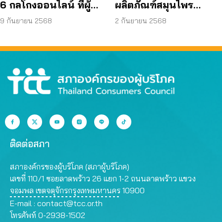
6 กลโกงออนไลน์ ที่ผู้
ผลิตภัณฑ์สมุนไพร
บริโภคโดนหลอกบ่อย
JAPO CARE โฆษณา
9 กันยายน 2568
2 กันยายน 2568
ที่สุด
สรรพคุณเกินจริง
ติดต่อสภา
สภาองค์กรของผู้บริโภค (สภาผู้บริโภค)
เลขที่ 110/1 ซอยลาดพร้าว 26 แยก 1-2 ถนนลาดพร้าว แขวง
จอมพล เขตจตุจักรกรุงเทพมหานคร 10900
E-mail :
contact@tcc.or.th
โทรศัพท์ 0-2938-1502