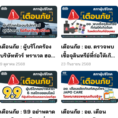
เตือนภัย : ผู้บริโภคร้อง
เตือนภัย : อย. ตรวจพบ
บริษัททัวร์ ทราเวล ฮอลิ
เชื้อจุลินทรีย์ที่ก่อให้เกิด
เดย์ ยุติกิจการ ไม่คืนเงิน
โรค และพบแบคทีเรีย
9 ตุลาคม 2568
23 กันยายน 2568
ผู้บริโภค
ยีสต์ และรา เกิน
มาตรฐานกำหนด ใน
ผลิตภัณฑ์ย้อมผม
เตือนภัย : 9.9 อย่าพลาด
เตือนภัย : อย. เตือน