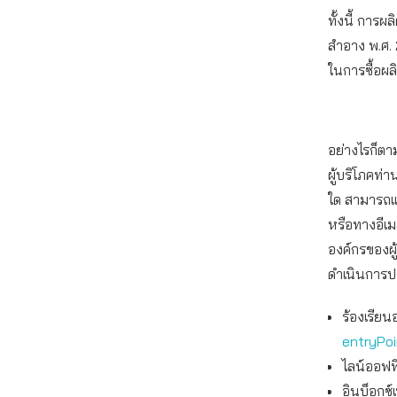
ทั้งนี้ การ
สำอาง พ.ศ. 
ในการซื้อผล
อย่างไรก็ต
ผู้บริโภคท
ใด สามารถแ
หรือทางอีเ
องค์กรของผู
ดำเนินการปร
ร้องเรียน
entryPo
ไลน์ออฟฟิ
อินบ็อกซ์