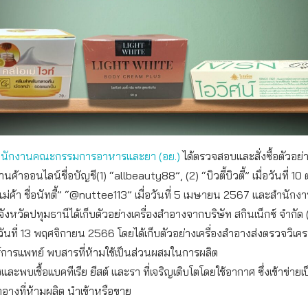
ำนักงานคณะกรรมการอาหารและยา (อย.)
ได้ตรวจสอบและสั่งซื้อตัวอย่า
ค้าออนไลน์ชื่อบัญชี(1) “allbeauty88”, (2) “บิวตี้บิวตี้” เมื่อวันที่ 10
ม่ค้า ชื่อนัทตี้” “@nuttee113” เมื่อวันที่ 5 เมษายน 2567 และสำนักง
หวัดปทุมธานีได้เก็บตัวอย่างเครื่องสำอางจากบริษัท สกินเน็กซ์ จำกัด (ผู
อวันที่ 13 พฤศจิกายน 2566 โดยได้เก็บตัวอย่างเครื่องสำอางส่งตรวจวิเคร
์การแพทย์ พบสารที่ห้ามใช้เป็นส่วนผสมในการผลิต
และพบเชื้อแบคทีเรีย ยีสต์ และรา ที่เจริญเติบโตโดยใช้อากาศ ซึ่งเข้าข่า
ำอางที่ห้ามผลิต นำเข้าหรือขาย