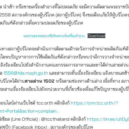
ผลิต นำเข้า หรือขายเครื่องสำอางที่ไม่ปลอดภัย จะมีความผิดตามพระราชบัญ
2558 สภาองค์กรของผู้บริโภค (สภาผู้บริโภค) จึงขอเตือนภัยให้ผู้บริโภค
ิตภัณฑ์ดังกล่าวเพื่อความปลอดภัยของผู้บริโภค
ผลการตรวจสอบหรือวิเคราะห์เครื่องสำอาง
Download
ามทางสภาผู้บริโภคจะดำเนินการติดตามเฝ้าระวังการจำหน่ายผลิตภัณฑ์ด
่านใดพบปัญหาจากการใช้ผลิตภัณฑ์ดังกล่าวหรือพบว่ามีการวางจำหน่าย
จ้งร้องเรียนไปยังสำนักงานคณะกรรมการอาหารและยาได้ผ่านสายด่วน
มล
1556@fda.moph.go.th
และสามารถยื่นเรื่องร้องเรียน แจ้งเบาะแสเข
้บริโภคได้ผ่าน
สายด่วน 1502
หรือตามช่องทางด้านล่าง เพื่อที่ทาง สภา
ะสานเรื่องร้องเรียนไปยังหน่วยงานที่เกี่ยวข้องเพื่อแก้ไขปัญหาของผู้บร
ออนไลน์ผ่านเว็บไซต์ tcc.or.th คลิกลิงก์
https://crm.tcc.or.th/?
int=Portal&action=complain…
เชียล (Line Official) : @tccthailand คลิกลิงก์
https://lin.ee/uhDy
เฟซบุ๊ก (Facebook Inbox) : สภาองค์กรของผู้บริโภค