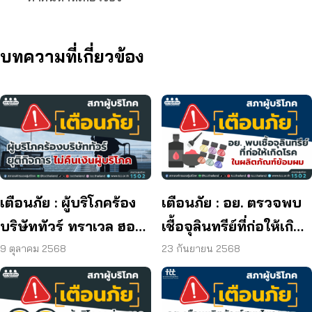
บทความที่เกี่ยวข้อง
เตือนภัย : ผู้บริโภคร้อง
เตือนภัย : อย. ตรวจพบ
บริษัททัวร์ ทราเวล ฮอลิ
เชื้อจุลินทรีย์ที่ก่อให้เกิด
เดย์ ยุติกิจการ ไม่คืนเงิน
โรค และพบแบคทีเรีย
9 ตุลาคม 2568
23 กันยายน 2568
ผู้บริโภค
ยีสต์ และรา เกิน
มาตรฐานกำหนด ใน