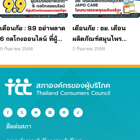
ผลิตภัณฑ์ย้อมผม
เตือนภัย : 9.9 อย่าพลาด
เตือนภัย : อย. เตือน
6 กลโกงออนไลน์ ที่ผู้
ผลิตภัณฑ์สมุนไพร
บริโภคโดนหลอกบ่อย
JAPO CARE โฆษณา
9 กันยายน 2568
2 กันยายน 2568
ที่สุด
สรรพคุณเกินจริง
ติดต่อสภา