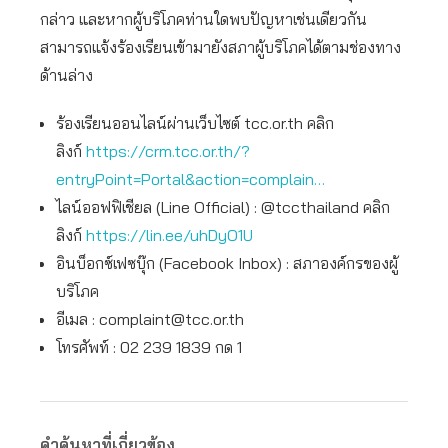
กล่าว และหากผู้บริโภคท่านใดพบปัญหาเช่นเดียวกัน
สามารถแจ้งร้องเรียนเข้ามายังสภาผู้บริโภคได้ตามช่องทาง
ด้านล่าง
ร้องเรียนออนไลน์ผ่านเว็บไซต์ tcc.or.th คลิก
ลิงก์
https://crm.tcc.or.th/?
entryPoint=Portal&action=complain…
ไลน์ออฟฟิเชียล (Line Official) : @tccthailand คลิก
ลิงก์
https://lin.ee/uhDyO1U
อินบ็อกซ์เฟซบุ๊ก (Facebook Inbox) : สภาองค์กรของผู้
บริโภค
อีเมล :
complaint@tcc.or.th
โทรศัพท์ : 02 239 1839 กด 1
คำค้นหาที่เกี่ยวข้อง