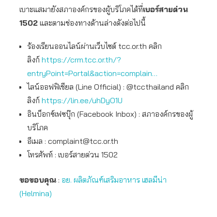
เบาะแสมายังสภาองค์กรของผู้บริโภคได้ที่
เบอร์สายด่วน
1502
และตามช่องทางด้านล่างดังต่อไปนี้
ร้องเรียนออนไลน์ผ่านเว็บไซต์ tcc.or.th คลิก
ลิงก์
https://crm.tcc.or.th/?
entryPoint=Portal&action=complain…
ไลน์ออฟฟิเชียล (Line Official) : @tccthailand คลิก
ลิงก์
https://lin.ee/uhDyO1U
อินบ็อกซ์เฟซบุ๊ก (Facebook Inbox) : สภาองค์กรของผู้
บริโภค
อีเมล :
complaint@tcc.or.th
โทรศัพท์ : เบอร์สายด่วน 1502
ขอขอบคุณ
:
อย. ผลิตภัณฑ์เสริมอาหาร เฮลมีน่า
(Helmina)