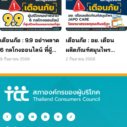
มาตรฐานกำหนด ใน
ผลิตภัณฑ์ย้อมผม
เตือนภัย : 9.9 อย่าพลาด
เตือนภัย : อย. เตือน
6 กลโกงออนไลน์ ที่ผู้
ผลิตภัณฑ์สมุนไพร
บริโภคโดนหลอกบ่อย
JAPO CARE โฆษณา
9 กันยายน 2568
2 กันยายน 2568
ที่สุด
สรรพคุณเกินจริง