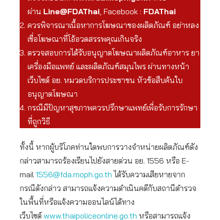
ผ่าน
Line@FDAThai
, Facebook :
FDAThai
ควรพิจารณาเนื้อหาการโฆษณาของผลิตภัณฑ์ อย่าหลง
เชื่อโฆษณาที่โอ้อวดสรรพคุณเกินจริง
ตรวจสอบการได้รับอนุญาตโฆษณาผลิตภัณฑ์อาหาร ยา
เครื่องมือแพทย์ และผลิตภัณฑ์สมุนไพร ผ่านทางหน้า
เว็บไซต์ อย. หมวดบริการประชาชน หัวข้อสืบค้นใบ
อนุญาตโฆษณา
กรณีมีปัญหาสุขภาพควรปรึกษาแพทย์เพื่อรับการรักษา
ที่ถูกวิธี
ทั้งนี้ หากผู้บริโภคท่านใดพบการวางจำหน่ายผลิตภัณฑ์ดัง
กล่าวสามารถร้องเรียนไปยังสายด่วน อย. 1556 หรือ E-
mail
1556@fda.moph.go.th
ได้รับความเสียหายจาก
กรณีดังกล่าว สามารถแจ้งความดำเนินคดีกับสถานีตำรวจ
ในพื้นที่หรือแจ้งความออนไลน์ได้ทาง
เว็บไซต์
www.thaipoliceonline.go.th
หรือสามารถแจ้ง