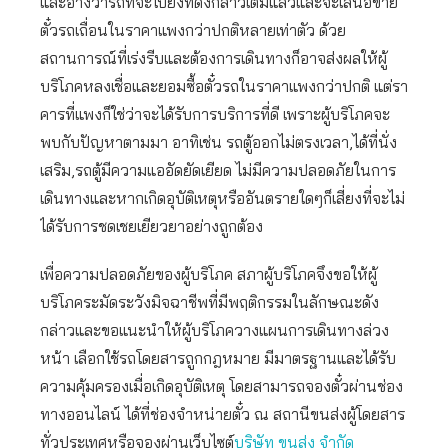
และอ้างว่ารถที่จะไปยังที่ดังกล่าวเต็มแล้วและจะเสนอขาย
ตั๋วรถเถื่อนในราคาแพงกว่าปกติหลายเท่าตัว ด้วย
สถานการณ์ที่เร่งรีบและต้องการเดินทางก็อาจส่งผลให้ผู้
บริโภคหลงเชื่อและยอมซื้อตั๋วรถในราคาแพงกว่าปกติ แต่รา
คารที่แพงก็ใช่ว่าจะได้รับการบริการที่ดี เพราะผู้บริโภคจะ
พบกับปัญหาตามมา อาทิเช่น รถตู้ออกไม่ตรงเวลา,ได้ที่นั่ง
เสริม,รถตู้มีความแออัดยัดเยียด ไม่มีความปลอดภัยในการ
เดินทางและหากเกิดอุบัติเหตุหรืออันตรายใดๆก็เสี่ยงที่จะไม่
ได้รับการชดเชยเยียวยาอย่างถูกต้อง
เพื่อความปลอดภัยของผู้บริโภค สภาผู้บริโภคจึงขอให้ผู้
บริโภคระมัดระวังมิจฉาชีพที่มีพฤติกรรมในลักษณะดัง
กล่าวและขอแนะนำให้ผู้บริโภควางแผนการเดินทางล่วง
หน้า เลือกใช้รถโดยสารถูกกฎหมาย มีมาตรฐานและได้รับ
ความคุ้มครองเมื่อเกิดอุบัติเหตุ โดยสามารถจองตั๋วผ่านช่อง
ทางออนไลน์ ได้ที่ช่องจำหน่ายตั๋ว ณ สถานีขนส่งผู้โดยสาร
ทั่วประเทศหรือจองผ่านเว็บไซต์
บริษัท ขนส่ง จำกัด