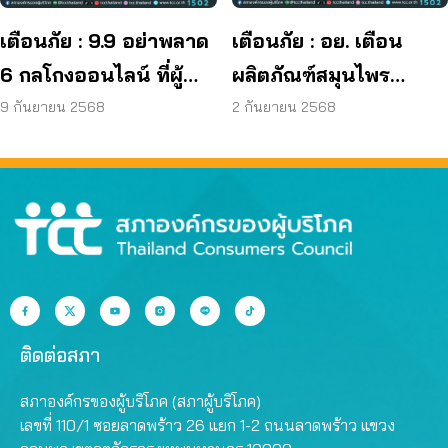
เตือนภัย : 9.9 อย่าพลาด
เตือนภัย : อย. เตือน
6 กลโกงออนไลน์ ที่ผู้
ผลิตภัณฑ์สมุนไพร
บริโภคโดนหลอกบ่อย
JAPO CARE โฆษณา
9 กันยายน 2568
2 กันยายน 2568
ที่สุด
สรรพคุณเกินจริง
ติดต่อสภา
สภาองค์กรของผู้บริโภค (สภาผู้บริโภค)
เลขที่ 110/1 ซอยลาดพร้าว 26 แยก 1-2 ถนนลาดพร้าว แขวง