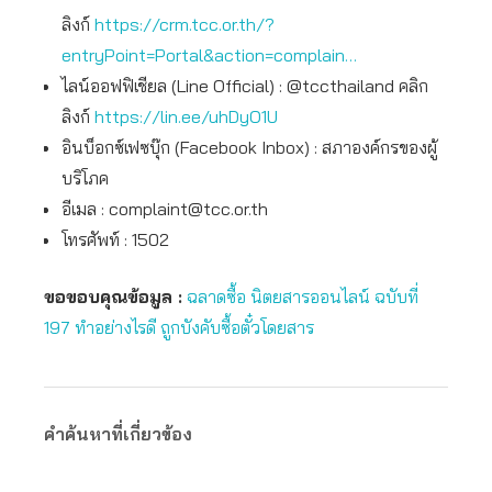
ลิงก์
https://crm.tcc.or.th/?
entryPoint=Portal&action=complain…
ไลน์ออฟฟิเชียล (Line Official) : @tccthailand คลิก
ลิงก์
https://lin.ee/uhDyO1U
อินบ็อกซ์เฟซบุ๊ก (Facebook Inbox) : สภาองค์กรของผู้
บริโภค
อีเมล :
complaint@tcc.or.th
โทรศัพท์ : 1502
ขอขอบคุณข้อมูล :
ฉลาดซื้อ นิตยสารออนไลน์ ฉบับที่
197 ทำอย่างไรดี ถูกบังคับซื้อตั๋วโดยสาร
คำค้นหาที่เกี่ยวข้อง