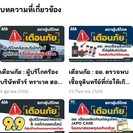
บทความที่เกี่ยวข้อง
เตือนภัย : ผู้บริโภคร้อง
เตือนภัย : อย. ตรวจพบ
บริษัททัวร์ ทราเวล ฮอลิ
เชื้อจุลินทรีย์ที่ก่อให้เกิด
เดย์ ยุติกิจการ ไม่คืนเงิน
โรค และพบแบคทีเรีย
9 ตุลาคม 2568
23 กันยายน 2568
ผู้บริโภค
ยีสต์ และรา เกิน
มาตรฐานกำหนด ใน
ผลิตภัณฑ์ย้อมผม