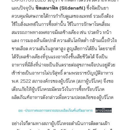
แผนปัจจุบัน
ซิลเดนาฟิล (Sildenafil)
ซึ่งจัดเป็นยา
ควบคุมพิเศษภายใต้การกํากับดูแลของแพทย์ รวมถึงต้อง
ใช้ใบสั่งแพทย์ในการซื้อเท่านั้น ใช้ในการรักษาโรคเสื่อม
สมรรถภาพทางเพศอาจมีผลข้างเคียง เช่น ปวดหัว หน้า
แดง การมองเห็นผิดปกติ ความดันโลหิตต่ํา กล้ามเนื้อหัวใจ
ขาดเลือด ความดันในลูกตาสูง สูญเสียการได้ยิน โดยรายที่
ได้รับผลข้างเคียงที่รุนแรงอาจถึงขั้นเสียชีวิตได้ จึงเป็น
อาหารที่มีสิ่งที่น่าจะเป็นอันตรายต่อสุขภาพเจือปนอยู่ด้วย
เข้าข่ายเป็นอาหารไม่บริสุทธิ์ ตามพระราชบัญญัติอาหาร
พ.ศ. 2522 สภาองค์กรของผู้บริโภค (สภาผู้บริโภค) จึงขอ
เตือนภัยให้ผู้บริโภคระมัดระวังในการซื้อหรือบริโภค
ผลิตภัณฑ์อาหารดังกล่าวเพื่อความปลอดภัยของผู้บริโภค
อย.-ประกาศผลการตรวจสอบผลิตภัณฑ์เสริมอาหาร
ดาวน์โหลด
อย่างไรก็ตามทางสภาผู้บริโภคจะดำเนินการติดตามเฝ้า