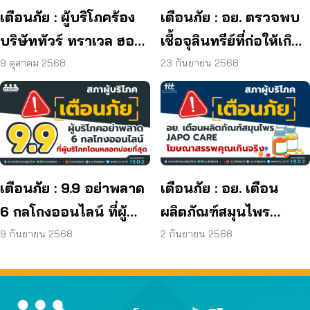
เตือนภัย : ผู้บริโภคร้อง
เตือนภัย : อย. ตรวจพบ
บริษัททัวร์ ทราเวล ฮอลิ
เชื้อจุลินทรีย์ที่ก่อให้เกิด
เดย์ ยุติกิจการ ไม่คืนเงิน
โรค และพบแบคทีเรีย
9 ตุลาคม 2568
23 กันยายน 2568
ผู้บริโภค
ยีสต์ และรา เกิน
มาตรฐานกำหนด ใน
ผลิตภัณฑ์ย้อมผม
เตือนภัย : 9.9 อย่าพลาด
เตือนภัย : อย. เตือน
6 กลโกงออนไลน์ ที่ผู้
ผลิตภัณฑ์สมุนไพร
บริโภคโดนหลอกบ่อย
JAPO CARE โฆษณา
9 กันยายน 2568
2 กันยายน 2568
ที่สุด
สรรพคุณเกินจริง