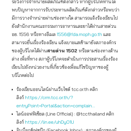
ระวังการจำหน่ายผลิตภัณฑ์ดังกล่าว หากผู้บริโภคท่านใด
พบปัญหาจากการรับประทานผลิตภัณฑ์ดังกล่าวหรือพบว่า
มีการวางจำหน่ายผ่านช่องทางใด สามารถแจ้งร้องเรียนไป
ยังสำนักงานคณะกรรมการอาหารและยาได้ผ่านสายด่วน
อย. 1556 หรือทางอีเมล
1556@fda.moph.go.th
และ
สามารถยื่นเรื่องร้องเรียน แจ้งเบาะแสเข้ามายังสภาองค์กร
ของผู้บริโภคได้ผ่าน
สายด่วน 1502
หรือตามช่องทางด้าน
ล่าง เพื่อที่ทาง สภาผู้บริโภคจะดำเนินการประสานเรื่องร้อง
เรียนไปยังหน่วยงานที่เกี่ยวข้องเพื่อแก้ไขปัญหาของผู้
บริโภคต่อไป
ร้องเรียนออนไลน์ผ่านเว็บไซต์ tcc.or.th คลิก
ลิงก์
https://crm.tcc.or.th/?
entryPoint=Portal&action=complain…
ไลน์ออฟฟิเชียล (Line Official) : @tccthailand คลิก
ลิงก์
https://lin.ee/uhDyO1U
อินบ็อกซ์เฟซบุ๊ก (Facebook Inbox) : สภาองค์กรของผู้