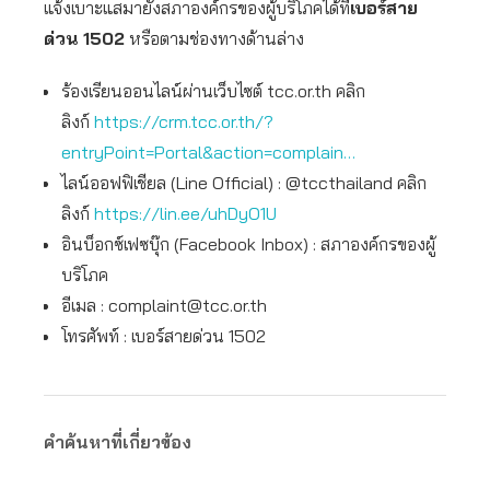
แจ้งเบาะแสมายังสภาองค์กรของผู้บริโภคได้ที่
เบอร์สาย
ด่วน 1502
หรือตามช่องทางด้านล่าง
ร้องเรียนออนไลน์ผ่านเว็บไซต์ tcc.or.th คลิก
ลิงก์
https://crm.tcc.or.th/?
entryPoint=Portal&action=complain…
ไลน์ออฟฟิเชียล (Line Official) : @tccthailand คลิก
ลิงก์
https://lin.ee/uhDyO1U
อินบ็อกซ์เฟซบุ๊ก (Facebook Inbox) : สภาองค์กรของผู้
บริโภค
อีเมล :
complaint@tcc.or.th
โทรศัพท์ : เบอร์สายด่วน 1502
คำค้นหาที่เกี่ยวข้อง