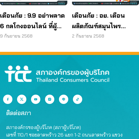
เตือนภัย : 9.9 อย่าพลาด
เตือนภัย : อย. เตือน
6 กลโกงออนไลน์ ที่ผู้
ผลิตภัณฑ์สมุนไพร
บริโภคโดนหลอกบ่อย
JAPO CARE โฆษณา
9 กันยายน 2568
2 กันยายน 2568
ที่สุด
สรรพคุณเกินจริง
ติดต่อสภา
สภาองค์กรของผู้บริโภค (สภาผู้บริโภค)
เลขที่ 110/1 ซอยลาดพร้าว 26 แยก 1-2 ถนนลาดพร้าว แขวง