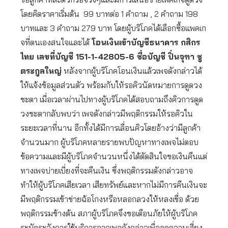
โดยคิดราคาเริ่มต้น 99 บาทต่อ 1 คำถาม , 2 คำถาม 198
บาทและ 3 คำถาม 279 บาท โดยผู้บริโภคได้เลือกซื้อแพคเก
จที่ตนเองสนใจและได้
โอนเงินเข้าบัญชีธนาคาร กสิกร
ไทย เลขที่บัญชี 151-1-42805-6 ชื่อบัญชี ปิ่นจุฑา ชู
ตระกูลใหญ่
หลังจากผู้บริโภคโอนเงินแล้วเพจดังกล่าวได้
ให้แจ้งข้อมูลส่วนตัว พร้อมกับให้รอคิวนัดหมายการดูดวง
ชะตา เมื่อเวลาผ่านไปทางผู้บริโภคได้สอบถามถึงคิวการดูด
วงชะตากลับพบว่า เพจดังกล่าวมีพฤติกรรมให้รอคิวใน
ระยะเวลาที่นาน อีกทั้งได้มีการเลื่อนคิวโดยอ้างว่ามีลูกค้า
จำนวนมาก ผู้บริโภคหลายรายพบปัญหาทางเพจไม่ตอบ
ข้อความและมีผู้บริโภคจำนวนหนึ่งได้ตัดสินใจขอเงินคืนแต่
ทางเพจบ่ายเบี่ยงที่จะคืนเงิน ซึ่งพฤติกรรมดังกล่าวอาจ
ทำให้ผู้บริโภคเสียเวลา เสียทรัพย์และหากไม่มีการคืนเงินจะ
มีพฤติกรรมเข้าข่ายฉ้อโกงหรือหลอกลวงให้หลงเชื่อ ด้วย
พฤติกรรมข้างต้น สภาผู้บริโภคจึงขอเตือนภัยให้ผู้บริโภค
ระมัดระวังการใช้บริการจากเพจดังกล่าวเพื่อลดความเสี่ยง