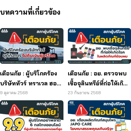
บทความที่เกี่ยวข้อง
เตือนภัย : ผู้บริโภคร้อง
เตือนภัย : อย. ตรวจพบ
บริษัททัวร์ ทราเวล ฮอลิ
เชื้อจุลินทรีย์ที่ก่อให้เกิด
เดย์ ยุติกิจการ ไม่คืนเงิน
โรค และพบแบคทีเรีย
9 ตุลาคม 2568
23 กันยายน 2568
ผู้บริโภค
ยีสต์ และรา เกิน
มาตรฐานกำหนด ใน
ผลิตภัณฑ์ย้อมผม