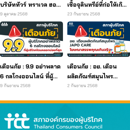
บริษัททัวร์ ทราเวล ฮอลิ
เชื้อจุลินทรีย์ที่ก่อให้เกิด
เดย์ ยุติกิจการ ไม่คืนเงิน
โรค และพบแบคทีเรีย
9 ตุลาคม 2568
23 กันยายน 2568
ผู้บริโภค
ยีสต์ และรา เกิน
มาตรฐานกำหนด ใน
ผลิตภัณฑ์ย้อมผม
เตือนภัย : 9.9 อย่าพลาด
เตือนภัย : อย. เตือน
6 กลโกงออนไลน์ ที่ผู้
ผลิตภัณฑ์สมุนไพร
บริโภคโดนหลอกบ่อย
JAPO CARE โฆษณา
9 กันยายน 2568
2 กันยายน 2568
ที่สุด
สรรพคุณเกินจริง